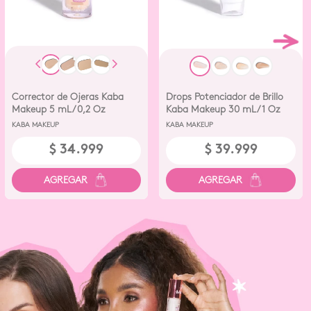
Corrector de Ojeras Kaba
Drops Potenciador de Brillo
Makeup 5 mL/0,2 Oz
Kaba Makeup 30 mL/1 Oz
Almendra
Pink Gold
KABA MAKEUP
KABA MAKEUP
$
34
.
999
$
39
.
999