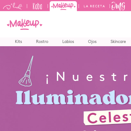
|
|
|
|
TÉRMINO
Kits
Rostro
Labios
Ojos
Skincare
1
.
kits
2
.
sham
3
.
kerati
4
.
tónico
5
.
bronc