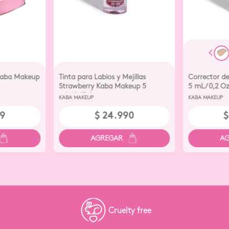
 Kaba Makeup
Tinta para Labios y Mejillas
Corrector d
Strawberry Kaba Makeup 5
5 mL/0,2 O
mL/0,17 Oz
KABA MAKEUP
KABA MAKEUP
9
$
24
.
990
$
Cosmétic
ruelty free