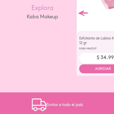
Explora
Kaba Makeup
Exfoliante de Labios
12 gr
KABA MAKEUP
$
34
.
99
s a todo el país
C