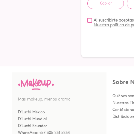
Capilar
Al suscribirte acepta
Nuestra política de 
Sobre 
Quiénes so
Más makeup, menos drama
Nuestras T
Contáctano
D'Luchi México
Distribuidor
D'Luchi Mundial
D'Luchi Ecuador
WhatsApp: +57 305 231 5234