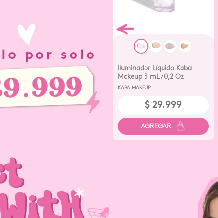
Iluminador Líquido Kaba
Makeup 5 mL /0,2 Oz
Celestial
KABA MAKEUP
$
29
.
999