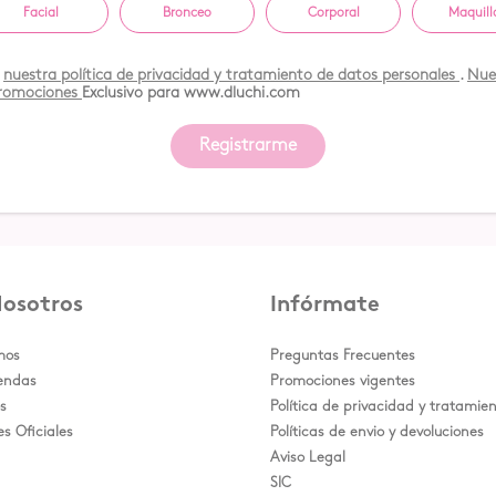
Facial
Bronceo
Corporal
Maquill
s
nuestra política de privacidad y tratamiento de datos personales
.
Nues
promociones
Exclusivo para www.dluchi.com
Registrarme
Nosotros
Infórmate
mos
Preguntas Frecuentes
iendas
Promociones vigentes
s
Política de privacidad y tratamie
es Oficiales
Políticas de envio y devoluciones
Aviso Legal
SIC