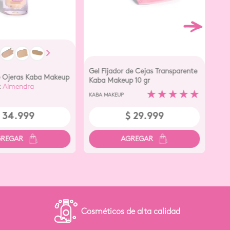
Gel Fijador de Cejas Transparente
e Ojeras Kaba Makeup
Kaba Makeup 10 gr
z
Almendra
★
★
★
★
★
KABA MAKEUP
34
.
999
$
29
.
999
os de alta calidad
Varios