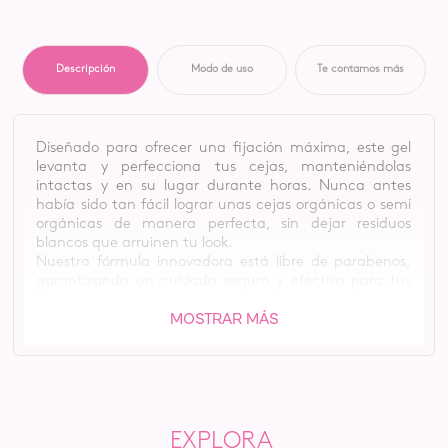
Descripción
Modo de uso
Te contamos más
Diseñado para ofrecer una fijación máxima, este gel
levanta y perfecciona tus cejas, manteniéndolas
intactas y en su lugar durante horas. Nunca antes
había sido tan fácil lograr unas cejas orgánicas o semi
orgánicas de manera perfecta, sin dejar residuos
blancos que arruinen tu look.
Nuestra fórmula innovadora está libre de parabenos,
garantizando un cuidado seguro y efectivo para tus
cejas. Con un acabado natural, este gel se seca de
MOSTRAR MÁS
manera transparente, permitiendo que tus cejas se
vean definidas y pulidas sin el aspecto artificial que
otros productos pueden dejar.