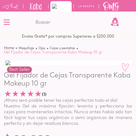
|
|
|
|
Buscar
TÉRMINOS MÁS BUSCADOS
Envíos Gratis* por compras Superiores a $200.000
1
.
kits
maquillaje
ojos
cejas y pestañas
Gel Fijador de Cejas Transparente Kaba Makeup 10 gr
2
.
shampoo
3
.
keratina
Best Seller
Gel Fijador de Cejas Transparente Kaba
4
.
tónico
Makeup 10 gr
5
.
bronceador
★
★
★
★
★
(
1
)
¡Ahora será posible tener las cejas perfectas todo el día!
Nuestro Gel de máxima fijación: levanta y perfecciona las
cejas para mantenerlas intactas. Nunca antes había sido tan
fácil lograr tus cejas orgánicas o semi orgánicas de manera
perfecta y sin dejar residuos blancos.