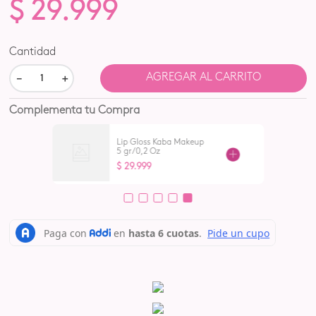
$
29
.
999
Cantidad
－
＋
AGREGAR AL CARRITO
Complementa tu Compra
Lip Gloss Kaba Makeup
5 gr /0,2 Oz
$
29
.
999