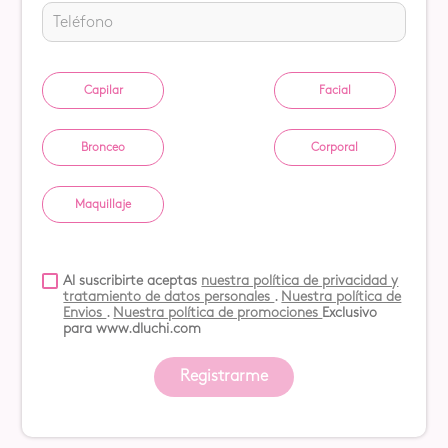
Capilar
Facial
Bronceo
Corporal
Maquillaje
Al suscribirte aceptas
nuestra política de privacidad y
tratamiento de datos personales
.
Nuestra política de
Envios
.
Nuestra política de promociones
Exclusivo
para www.dluchi.com
Registrarme