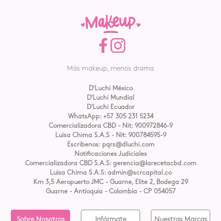
Más makeup, menos drama
D'Luchi México
D'Luchi Mundial
D'Luchi Ecuador
WhatsApp: +57 305 231 5234
Comercializadora CBD - Nit: 900972846-9
Luisa Chima S.A.S - Nit: 900784595-9
Escribenos: pqrs@dluchi.com
Notificaciones Judiciales
Comercializadora CBD S.A.S: gerencia@larecetacbd.com
Luisa Chima S.A.S: admin@scrcapital.co
Km 3,5 Aeropuerto JMC - Guarne, Elite 2, Bodega 29
Guarne - Antioquia - Colombia - CP 054057
Sobre Nosotros
Infórmate
Nuestras Marcas