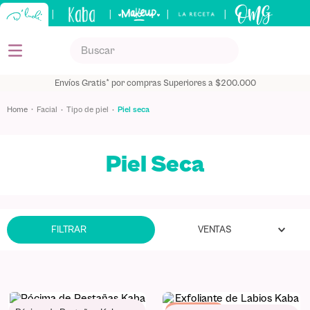
|
|
|
|
Buscar
TÉRMINOS MÁS BUSCADOS
Envíos Gratis* por compras Superiores a $200.000
1
.
kits
facial
tipo de piel
piel seca
2
.
shampoo
3
.
bronceador
Piel Seca
4
.
keratina
5
.
tónico
VENTAS
FILTRAR