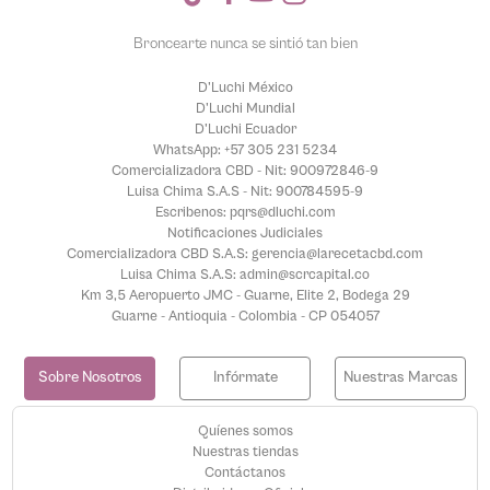
Broncearte nunca se sintió tan bien
D'Luchi México
D'Luchi Mundial
D'Luchi Ecuador
WhatsApp: +57 305 231 5234
Comercializadora CBD - Nit: 900972846-9
Luisa Chima S.A.S - Nit: 900784595-9
Escribenos: pqrs@dluchi.com
Notificaciones Judiciales
Comercializadora CBD S.A.S: gerencia@larecetacbd.com
Luisa Chima S.A.S: admin@scrcapital.co
Km 3,5 Aeropuerto JMC - Guarne, Elite 2, Bodega 29
Guarne - Antioquia - Colombia - CP 054057
Sobre Nosotros
Infórmate
Nuestras Marcas
Quíenes somos
Nuestras tiendas
Contáctanos