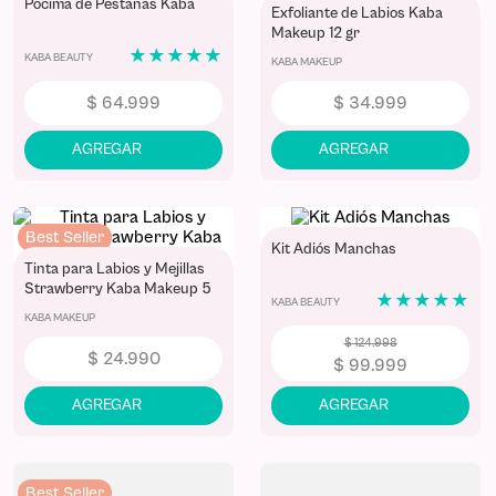
Best Seller
Best Seller
Pócima de Pestañas Kaba
Exfoliante de Labios Kaba
Makeup 12 gr
★
★
★
★
★
KABA BEAUTY
KABA MAKEUP
$
64
.
999
$
34
.
999
Best Seller
Kit Adiós Manchas
-
20 %
Tinta para Labios y Mejillas
Strawberry Kaba Makeup 5
★
★
★
★
★
KABA BEAUTY
mL/0,17 Oz
KABA MAKEUP
$
124
.
998
$
24
.
990
$
99
.
999
Best Seller