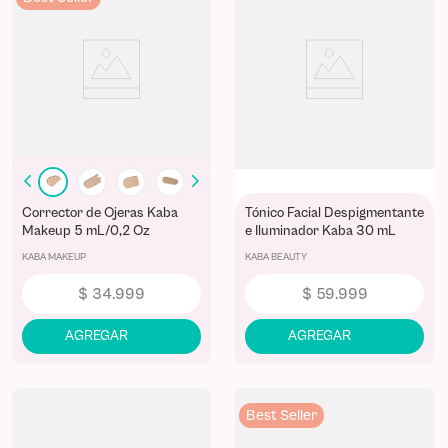
Corrector de Ojeras Kaba
Tónico Facial Despigmentante
Makeup 5 mL/0,2 Oz
e Iluminador Kaba 30 mL
Almendra
KABA MAKEUP
KABA BEAUTY
$
34
.
999
$
59
.
999
Best Seller