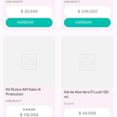
KABA MAKEUP
KABA BEAUTY
$
29
.
999
$
246
.
000
Kit Rutina AM Kaba (4
Gel de Aloe Vera D'Luchi 120
Productos)
mL
KABA BEAUTY
D'LUCHI
$
229
.
987
$
49
.
999
$
159
.
999