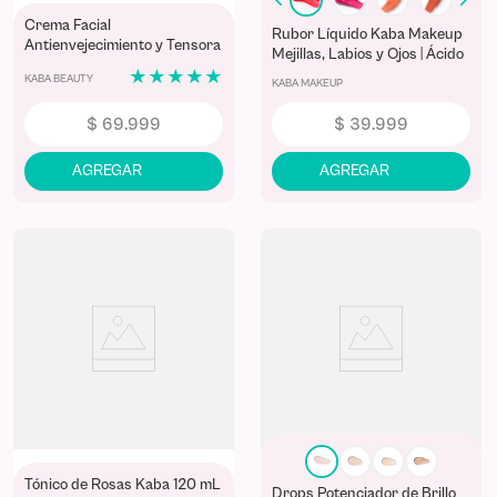
Crema Facial
Rubor Líquido Kaba Makeup
Antienvejecimiento y Tensora
Mejillas, Labios y Ojos | Ácido
Kaba 50 mL
Hialurónico + Vitamina E
★
★
★
★
★
KABA BEAUTY
KABA MAKEUP
$
69
.
999
$
39
.
999
Tónico de Rosas Kaba 120 mL
Drops Potenciador de Brillo