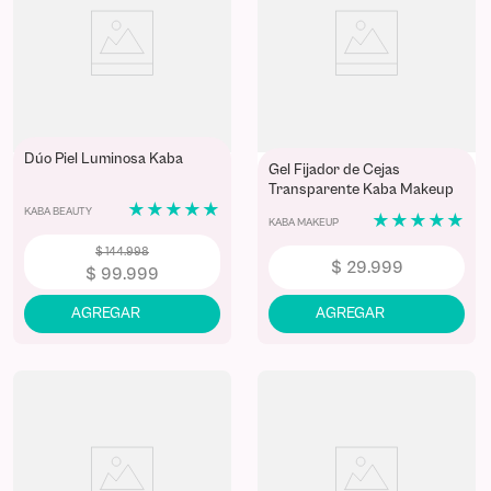
Dúo Piel Luminosa Kaba
Gel Fijador de Cejas
Transparente Kaba Makeup
★
★
★
★
★
10 gr
KABA BEAUTY
★
★
★
★
★
KABA MAKEUP
$
144
.
998
$
29
.
999
$
99
.
999