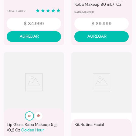
Kaba Makeup 30 mL/1 Oz
Pink Gold
★
★
★
★
★
KABA BEAUTY
KABA MAKEUP
$
34
.
999
$
39
.
999
Lip Gloss Kaba Makeup 5 gr
Kit Rutina Facial
/0,2 Oz
Golden Hour