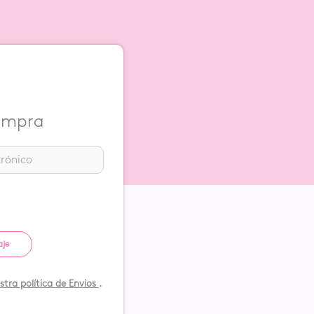
compra
aje
tra política de Envios
.