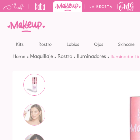
|
|
|
|
TÉRMINO
Kits
Rostro
Labios
Ojos
Skincare
1
.
kits
maquillaje
rostro
iluminadores
Iluminador L
2
.
sham
3
.
bronc
4
.
kerati
5
.
tónico