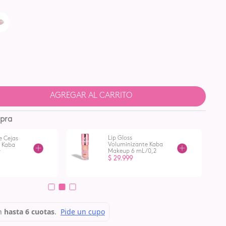
AGREGAR AL CARRITO
pra
Lip Gloss
e Cejas
Voluminizante Kaba
e Kaba
Makeup 6 mL /0,2
r
Oz
$
29
.
999