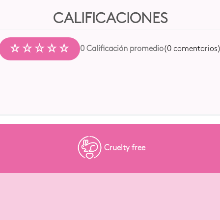
☆
☆
☆
☆
☆
0 Calificación promedio
(0 comentarios
Cruelty free
llas