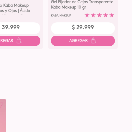
Gel Fijador de Cejas Transparente
do Kaba Makeup
Lip
Kaba Makeup 10 gr
ios y Ojos | Ácido
Mak
★
★
★
★
★
+ Vitamina E
KABA MAKEUP
Ho
KAB
$
39
.
999
$
29
.
999