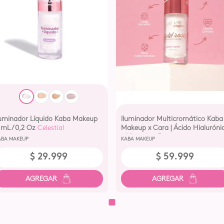
luminador Líquido Kaba Makeup
Iluminador Multicromático Kaba
 mL /0,2 Oz
Celestial
Makeup x Cara | Ácido Hialuróni
+ Vitamina E
ABA MAKEUP
KABA MAKEUP
$
29
.
999
$
59
.
999