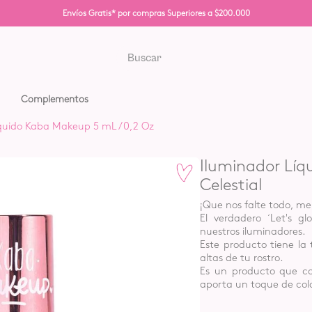
Envíos Gratis* por compras Superiores a $200.000
Buscar
S MÁS BUSCADOS
Complementos
íquido Kaba Makeup 5 mL /0,2 Oz
poo
eador
Iluminador Líq
na
Celestial
¡Que nos falte todo, m
El verdadero ´Let's g
nuestros iluminadores.
Este producto tiene la t
altas de tu rostro.
Es un producto que co
aporta un toque de colo