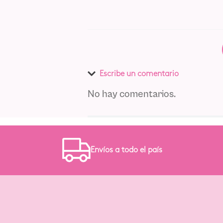
Escribe un comentario
No hay comentarios.
Agregar comentario
Título
Envíos a todo el país
Califica el producto de 1 a 5 estre
★
★
★
★
★
Tu nombre