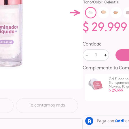
Color
:
Celestial
$
29
.
999
Cantidad
－
＋
Complementa tu Com
Gel Fijador d
Rubor Líquido Kaba
Transparent
Makeup Mejillas,
Makeup 10 g
Labios y Ojos | Ácido
$
29
.
999
Hialurónico +
$
39
.
999
Vitamina E
Te contamos más