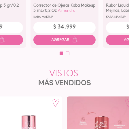
 5 gr /0,2
Corrector de Ojeras Kaba Makeup
Rubor Líqui
5 mL/0,2 Oz
Almendra
Mejillas, Lab
Hialurónico 
KABA MAKEUP
KABA MAKEUP
9
$
34
.
999
MÁS VENDIDOS