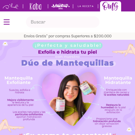
|
|
|
|
Buscar
TÉRMINOS MÁS BUSCADOS
Envíos Gratis* por compras Superiores a $200.000
1
.
kits
2
.
shampoo
3
.
bronceador
4
.
tónico
5
.
keratina