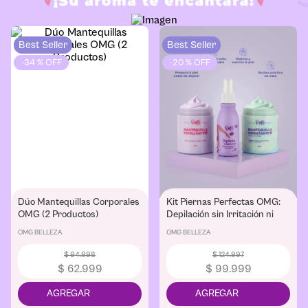
Best Seller
Best Seller
-
34 %
-
20 %
Dúo Mantequillas Corporales
Kit Piernas Perfectas OMG:
OMG (2 Productos)
Depilación sin Irritación ni
Cortadas
OMG BELLEZA
OMG BELLEZA
$
94
.
998
$
124
.
997
$
62
.
999
$
99
.
999