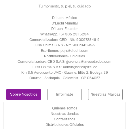
Tu momento, tu piel, tu cuidado
D'Luchi México
D'Luchi Mundial
D'Luchi Ecuador
WhatsApp: +57 305 231 5234
Comercializadora CBD - Nit: 900972846-9
Luisa Chima S.A.S - Nit: 900784595-9
Escribenos: pqrs@dluchi.com
Notificaciones Judiciales
Comercializadora CBD S.A.S: gerencia@larecetacbd.com
Luisa Chima S.A.S: admin@scrcapital.co
Km 3,5 Aeropuerto JMC - Guarne, Elite 2, Bodega 29
Guarne - Antioquia - Colombia - CP 054057
Sobre Nosotros
Infórmate
Nuestras Marcas
Quíenes somos
Nuestras tiendas
Contáctanos
Distribuidores Oficiales