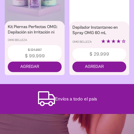
Kit Piernas Perfectas OMG:
Depilador Instantaneo en
Depilación sin Irritación ni
Spray OMG 60 mL
Cortadas
OMG BELLEZA
★
★
★
★
☆
OMG BELLEZA
$
124
.
997
$
29
.
999
$
99
.
999
Envíos a todo el país