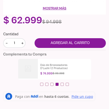
Contiene: Mantequilla Corporal Hidratante 220 grs y Mantequilla
Corporal Exfoliante 220 grs
MOSTRAR MÁS
*Puede presentar variaciones en su presentación conservando el
mismo contenido según disponibilidad.
$
62
.
999
*La cartuchera puede variar su diseño según disponibilidad
$
94
.
998
Cantidad
－
＋
AGREGAR AL CARRITO
Complementa tu Compra
Dúo de Bronceadores
D'Luchi (2 Productos)
$
74
.
999
$
99
.
998