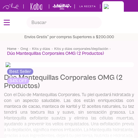
|
|
|
|
Buscar
TÉRMINOS MÁS BUSCADOS
Envíos Gratis* por compras Superiores a $200.000
1
.
kits
omg
kits y dúos
kits y dúos corporales/depilación
Dúo Mantequillas Corporales OMG (2 Productos)
2
.
shampoo
3
.
bronceador
Best Seller
Dúo Mantequillas Corporales OMG (2
4
.
keratina
34%
Productos)
5
.
tónico
Con el Dúo de Mantequillas Corporales. Tu piel quedará hidratada y
con un aspecto saludable. Las dos están enriquecidas con
manteca de cacao, manteca de karité y 12 aceites naturales, tu tez
tendrá una textura lisa y suave, sin sensación grasosa. La
Mantequilla exfoliante suaviza y elimina las células muertas,
ayudando a prevenir los vellos enquistados. Una exfoliación previa
a la depilación, significa menos irritación. La Mantequilla hidratante,
gracias a sus ingredientes, dejará tu piel tersa, Nutrida e Hidratada.