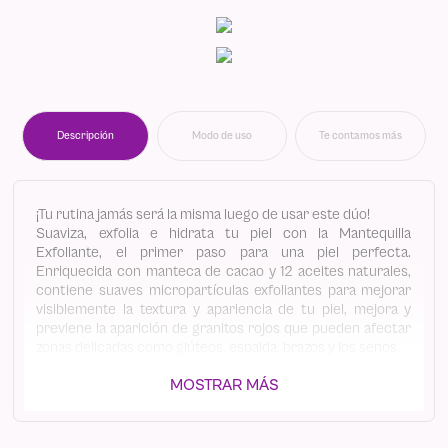
Descripción
Modo de uso
Te contamos más
¡Tu rutina jamás será la misma luego de usar este dúo!
Suaviza, exfolia e hidrata tu piel con la Mantequilla
Exfoliante, el primer paso para una piel perfecta.
Enriquecida con manteca de cacao y 12 aceites naturales,
contiene suaves micropartículas exfoliantes para mejorar
visiblemente la textura y apariencia de tu piel, mejora y
previene la aparición de granitos rojos que pueden afectar
zonas delicadas como glúteos, espalda, brazos y los senos.
La Mantequilla Hidratante es esencial para restaurar la
MOSTRAR MÁS
humedad de la piel después de la exfoliación. Aplica nuestra
mantequilla en zonas como codos, rodillas, brazos, piernas,
glúteos y senos para mantenerlos hidratados y libres de
imperfecciones. Proporciona suavidad en la piel sin dejar