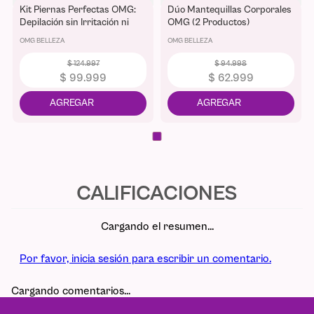
Kit Piernas Perfectas OMG:
Dúo Mantequillas Corporales
Depilación sin Irritación ni
OMG (2 Productos)
Cortadas
OMG BELLEZA
OMG BELLEZA
$
124
.
997
$
94
.
998
$
99
.
999
$
62
.
999
Cargando el resumen…
Por favor, inicia sesión para escribir un comentario.
Cargando comentarios…