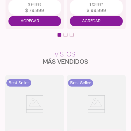
$
94
.
998
$
124
.
997
$
79
.
999
$
99
.
999
MÁS VENDIDOS
Best Seller
Best Seller