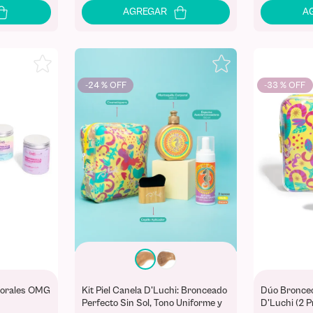
-
24 %
-
33 %
porales OMG
Kit Piel Canela D'Luchi: Bronceado
Dúo Bronceo
Perfecto Sin Sol, Tono Uniforme y
D'Luchi (2 