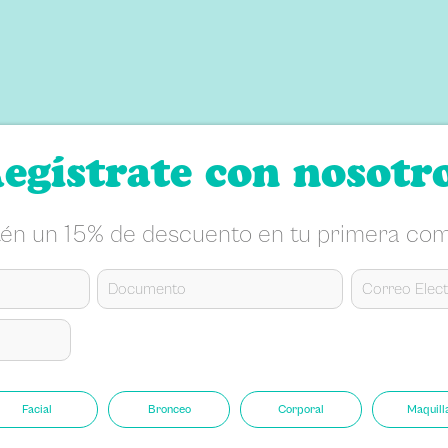
egístrate con nosotr
én un 15% de descuento en tu primera co
Facial
Bronceo
Corporal
Maquill