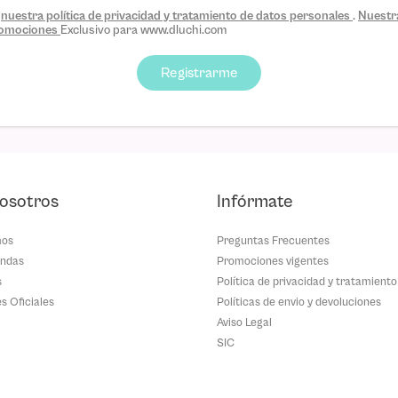
s
nuestra política de privacidad y tratamiento de datos personales
.
Nuestra
promociones
Exclusivo para www.dluchi.com
Registrarme
osotros
Infórmate
mos
Preguntas Frecuentes
endas
Promociones vigentes
s
Política de privacidad y tratamiento
es Oficiales
Políticas de envio y devoluciones
Aviso Legal
SIC