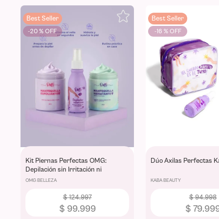
Best Seller
Best Seller
-
20 %
-
16 %
Kit Piernas Perfectas OMG:
Dúo Axilas Perfectas 
Depilación sin Irritación ni
Cortadas
OMG BELLEZA
KABA BEAUTY
$
124
.
997
$
94
.
998
$
99
.
999
$
79
.
99