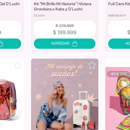
Gel D'Luchi
Kit "Mi Brillo Mi Historia" | Viviana
Full Care Ki
Grondona x Kaba y D'Luchi:
Bronceador, Brillo Labial y
D'LUCHI
KABA BEAUTY
Cosmetiquera - Edición Limitada
$
229
.
998
9
$
199
.
999
-
40 %