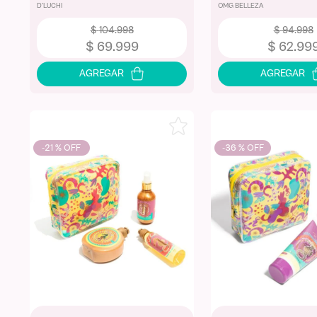
D'LUCHI
OMG BELLEZA
$
104
.
998
$
94
.
998
$
69
.
999
$
62
.
99
-
21 %
-
36 %