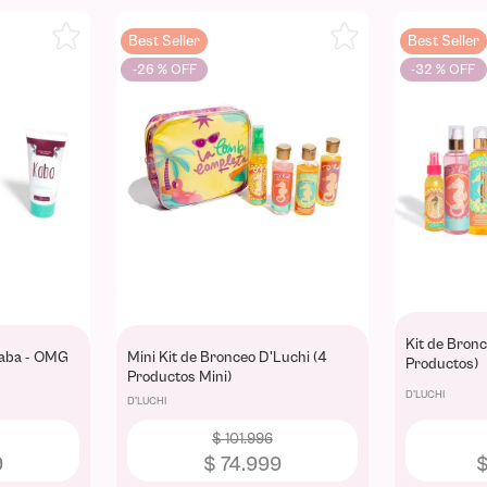
Best Seller
Best Seller
-
26 %
-
32 %
Kit de Bronc
Kaba - OMG
Mini Kit de Bronceo D'Luchi (4
Productos)
Productos Mini)
D'LUCHI
D'LUCHI
$
101
.
996
9
$
74
.
999