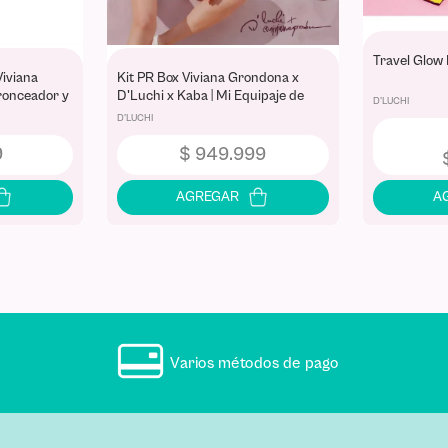
Travel Glow 
 Viviana
Kit PR Box Viviana Grondona x
ronceador y
D'Luchi x Kaba | Mi Equipaje de
D'LUCHI
 Limitada
Sueños con Maleta de Viaje y
D'LUCHI
Colección Completa
9
$
949
.
999
Varios métodos de pago