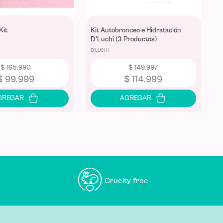
Kit
Kit Autobronceo e Hidratación
D'Luchi (3 Productos)
D'LUCHI
$
165
.
990
$
149
.
997
$
99
.
999
$
114
.
999
Cruelty free