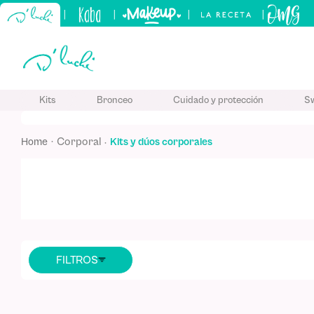
|
|
|
|
TÉRMINO
Kits
Bronceo
Cuidado y protección
S
1
.
kits
2
.
sham
corporal
kits y dúos corporales
3
.
kerati
4
.
tónico
5
.
bronc