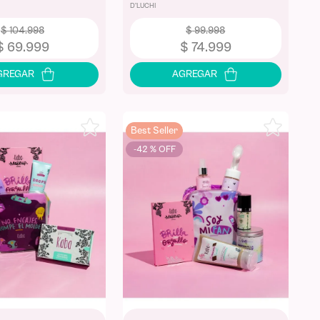
D'LUCHI
$
104
.
998
$
99
.
998
$
69
.
999
$
74
.
999
Best Seller
-
42 %