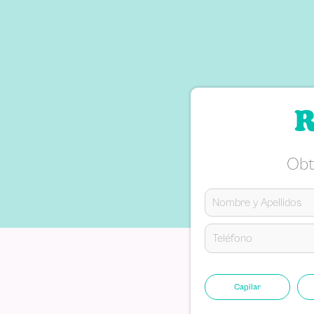
R
Obt
Capilar