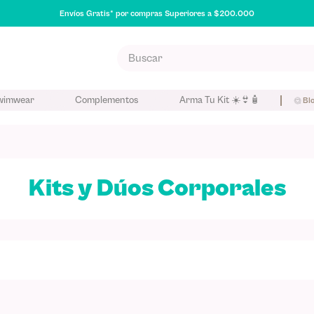
Envíos Gratis* por compras Superiores a $200.000
Buscar
S MÁS BUSCADOS
wimwear
Complementos
Arma Tu Kit ☀️👙🧴
Bl
poo
na
Kits y Dúos Corporales
eador