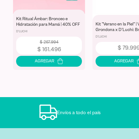
Kit Ritual Ámbar: Bronceo e
Kit "Verano en la Piel" |
Hidratación para Mamá | 40% OFF
Grondona x D'Luchi: B
D'LUCHI
Cosmetiquera - Edición
D'LUCHI
$
267
.
994
$
79
.
99
$
161
.
496
Envíos a todo el país