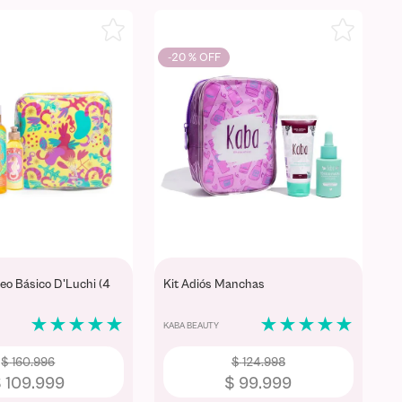
-
20 %
eo Básico D'Luchi (4
Kit Adiós Manchas
★
★
★
★
★
★
★
★
★
★
KABA BEAUTY
$
160
.
996
$
124
.
998
$
109
.
999
$
99
.
999