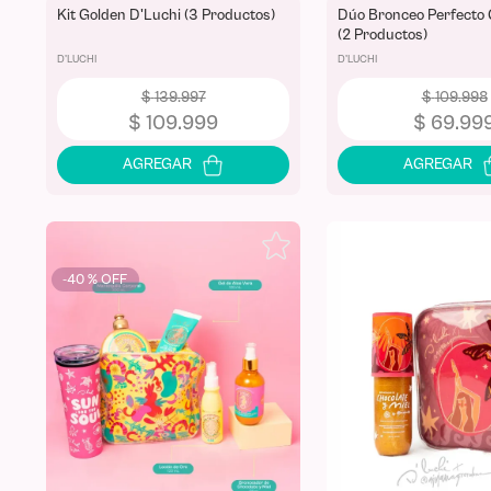
Kit Golden D'Luchi (3 Productos)
Dúo Bronceo Perfecto 
(2 Productos)
D'LUCHI
D'LUCHI
$
139
.
997
$
109
.
998
$
109
.
999
$
69
.
99
-
40 %