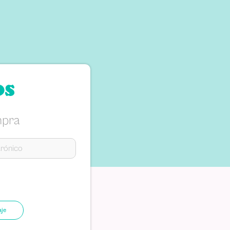
os
mpra
aje