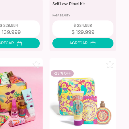
t
Self Love Ritual Kit
KABA BEAUTY
$
229
.
984
$
224
.
983
$
139
.
999
$
129
.
999
-
23 %