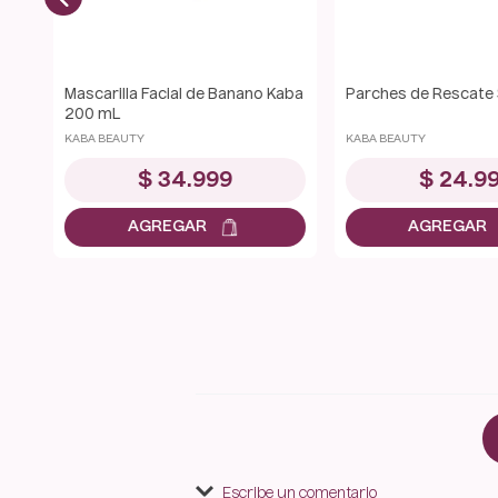
Sérum de Vitamina C 30 mL
Mascarilla Facial de
ojos
Kaba 200 mL
★
★
★
★
★
★
KABA BEAUTY
KABA BEAUTY
$
69
.
999
$
34
.
9
Escribe un comentario