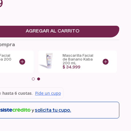
9
AGREGAR AL CARRITO
Compra
Facial
Rojos
Kit Rutina Facial
mL
$
246
.
000
n
y
solicita tu cupo.