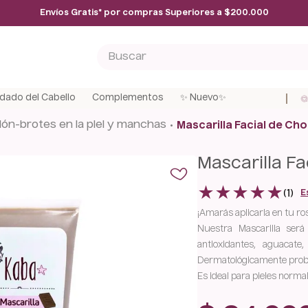
Envíos Gratis* por compras Superiores a $200.000
Buscar
ÁS BUSCADOS
dado del Cabello
Complementos
✨ Nuevo✨
ción-brotes en la piel y manchas
Mascarilla Facial de Ch
r
Mascarilla F
★
★
★
★
★
(
1
)
E
¡Amarás aplicarla en tu ro
Nuestra Mascarilla ser
antioxidantes, aguacat
Dermatológicamente prob
Es ideal para pieles norma