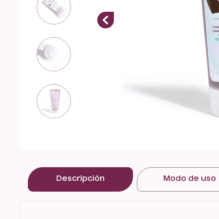
Mascarilla Facial
Golden Kaba 200
mL
$
34
.
999
Descripción
Modo de uso