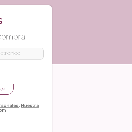
s
 compra
aje
ersonales
.
Nuestra
com