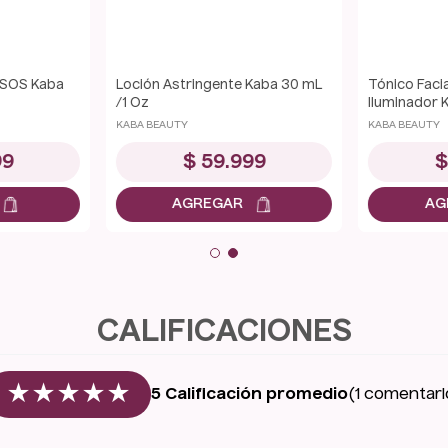
 Chocolate
Mascarilla Facial Golden Kaba
Mascarilla 
200 mL
200 mL
★
★
★
★
KABA BEAUTY
KABA BEAUTY
99
$
34
.
999
★
★
★
★
★
5 Calificación promedio
(1 comentari