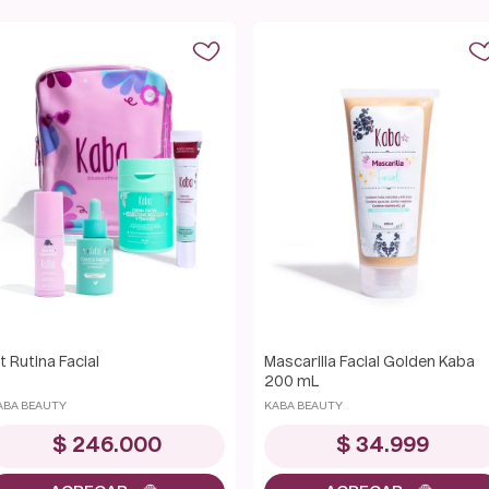
it Rutina Facial
Mascarilla Facial Golden Kaba
200 mL
ABA BEAUTY
KABA BEAUTY
$
246
.
000
$
34
.
999