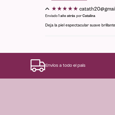
★
★
★
★
★
catath20@gmai
Enviado
1 año atrás
por
Catalina
Agregar comentario
Deja la piel espectacular suave brilla
Título
Califica el producto de 1 a 5 es
★
★
★
★
★
Envíos a todo el país
Tu nombre
Dirección de email
Escribe un comentario