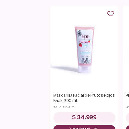
Mascarilla Facial de Frutos Rojos
K
Kaba 200 mL
KABA BEAUTY
K
$
34
.
999