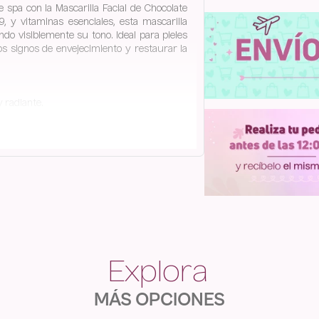
 spa con la Mascarilla Facial de Chocolate
, y vitaminas esenciales, esta mascarilla
ndo visiblemente su tono. Ideal para pieles
os signos de envejecimiento y restaurar la
y radiante.
s, su acción antioxidante podría ayudar a
y la incomodidad.
na piel más saludable.
natural.
 para tu piel! Déjala humectar y suavizar tu
MÁS OPCIONES
 toque de bienestar que te mereces.