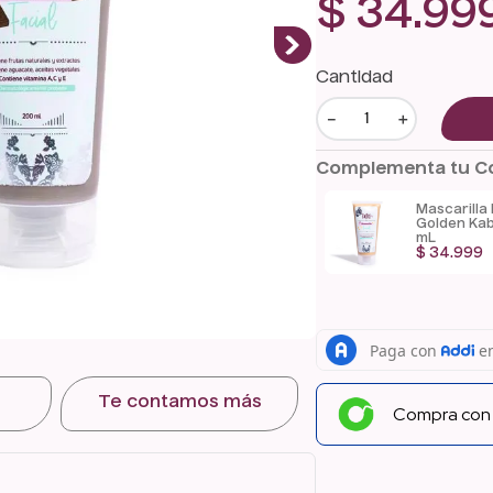
$
34
.
99
Cantidad
－
＋
Complementa tu 
Mascarilla Facial
Mascarilla 
de Banano Kaba
de Frutos 
200 mL
Kaba 200 
$
34
.
999
$
34
.
999
Te contamos más
Compra co