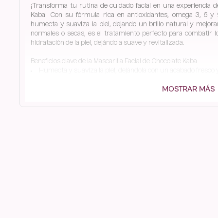
¡Transforma tu rutina de cuidado facial en una experiencia de
Kaba! Con su fórmula rica en antioxidantes, omega 3, 6 y 9
humecta y suaviza la piel, dejando un brillo natural y mejora
normales o secas, es el tratamiento perfecto para combatir l
hidratación de la piel, dejándola suave y revitalizada.
Beneficios clave de la Mascarilla Facial de Chocolate Kaba
Humecta y suaviza la piel, dejándola con un acabado fresco 
MOSTRAR MÁS
Contiene antioxidantes que combaten los radicales libre
retrasar la aparición de signos de la edad.
Suaviza las arrugas, logrando una piel más firme y joven.
Calma la piel irritada, ayudando a reducir el enrojecimiento 
Reduce la inflamación y mejora la circulación, aportando a u
Asegura una mejora inmediata del tono de la piel y un brillo 
Contenido: 200 ml
¡La Mascarilla Facial de Chocolate Kaba es un verdadero placer
rostro mientras disfrutas de sus beneficios antioxidantes y el