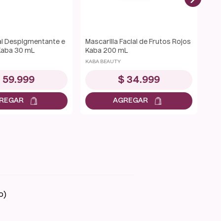
Facial de Banano Kaba
Parches de Rescate SOS Kaba
Loc
/1 
KABA BEAUTY
KAB
$
34
.
999
$
24
.
999
o)