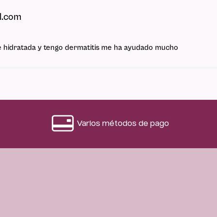
l.com
nte hidratada y tengo dermatitis me ha ayudado mucho
trellas
Varios métodos de pago