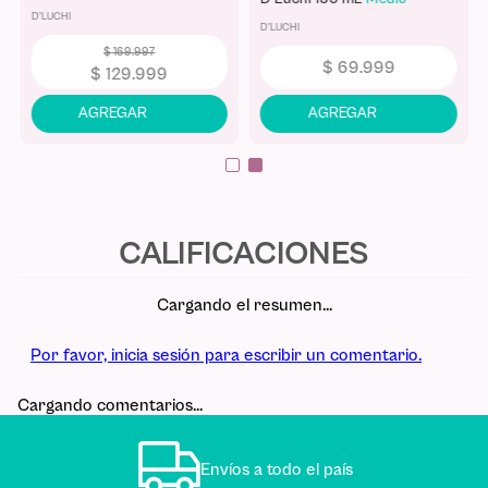
Tono Uniforme y Glow Natural
D'LUCHI
D'LUCHI
$
169
.
997
$
69
.
999
$
129
.
999
Cargando el resumen…
Por favor, inicia sesión para escribir un comentario.
Cargando comentarios…
Envíos a todo el país