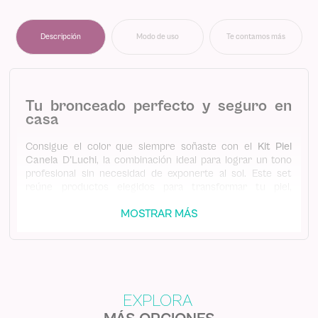
Descripción
Modo de uso
Te contamos más
Tu bronceado perfecto y seguro en
casa
Consigue el color que siempre soñaste con el
Kit Piel
Canela D'Luchi
, la combinación ideal para lograr un tono
profesional sin necesidad de exponerte al sol. Este set
reúne productos elegidos para transformar tu piel,
aportando hidratación profunda, un
glow natural
y ese
MOSTRAR MÁS
acabado canela uniforme que tanto nos gusta de forma
rápida y segura. Olvídate de los parches y las manchas; con
el Kit Piel Canela, tu piel lucirá radiante, saludable y con luz
propia los 365 días del año.
Espuma Autobronceadora D'Luchi (150 ml):
Logra un tono
canela natural, uniforme y de larga duración sin exposición
solar. Su fórmula enriquecida con aceite de coco, jojoba y