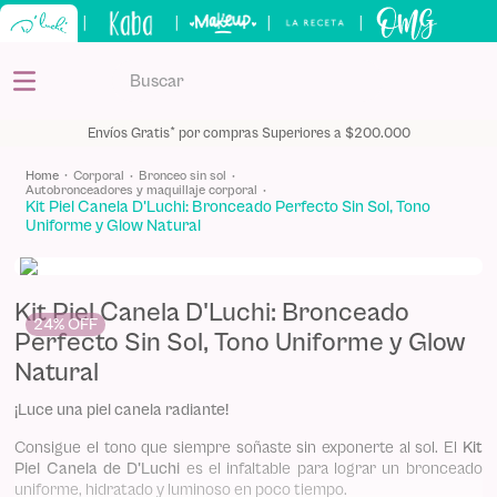
|
|
|
|
Buscar
TÉRMINOS MÁS BUSCADOS
Envíos Gratis* por compras Superiores a $200.000
1
.
kits
corporal
bronceo sin sol
autobronceadores y maquillaje corporal
2
.
shampoo
Kit Piel Canela D'Luchi: Bronceado Perfecto Sin Sol, Tono
Uniforme y Glow Natural
3
.
bronceador
4
.
keratina
Kit Piel Canela D'Luchi: Bronceado
5
.
tónico
24%
Perfecto Sin Sol, Tono Uniforme y Glow
Natural
¡Luce una piel canela radiante!
Consigue el tono que siempre soñaste sin exponerte al sol. El
Kit
Piel Canela de D'Luchi
es el infaltable para lograr un bronceado
uniforme, hidratado y luminoso en poco tiempo.