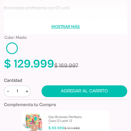
Bronceado profesional con D’Luchi
Este set reúne los mejores productos de autobronceo, ideales
para ese acabado impecable que tu piel merece. Logra un color
MOSTRAR MÁS
canela natural con el cepillo aplicador, diseñado para un
acabado
uniforme, sin parches
y manteniendo tus manos siempre limpias
Color
:
Medio
mientras nutres la piel con aceites botánicos. Es el combo
perfecto para quienes buscan un bronceo de secado rápido con
hidratación superior.
$
129
.
999
¿Qué incluye el Kit Piel Canela?
Espuma Autobronceadora (Tono
$
169
.
997
Medio u Oscuro), Mantequilla Corporal, Cepillo Aplicador
Ultrasuave y Cosmetiquera D'Luchi.
Cantidad
－
＋
AGREGAR AL CARRITO
Complementa tu Compra
Dúo Bronceo Perfecto
Coco D'Luchi (2
Productos)
$
69
.
999
$
104
.
998