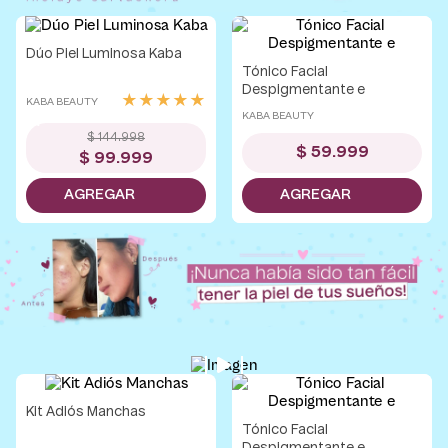
Dúo Piel Luminosa Kaba
-
31 %
Tónico Facial
Despigmentante e
★
★
★
★
★
KABA BEAUTY
Iluminador Kaba 30 mL
KABA BEAUTY
$
144
.
998
$
59
.
999
$
99
.
999
Kit Adiós Manchas
-
20 %
Tónico Facial