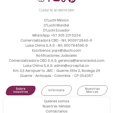
Cuidarte se siente bien
D'Luchi México
D'Luchi Mundial
D'Luchi Ecuador
WhatsApp: +57 305 231 5234
Comercializadora CBD - Nit: 900972846-9 
Luisa Chima S.A.S - Nit: 900784595-9
Escribenos: pqrs@dluchi.com
Notificaciones Judiciales
Comercializadora CBD S.A.S: gerencia@larecetacbd.com
Luisa Chima S.A.S: admin@scrcapital.co 
Km 3,5 Aeropuerto JMC - Guarne, Elite 2, Bodega 29
Guarne - Antioquia - Colombia  - CP 054057
Sobre
Nuestras
Infórmate
nosotros
Marcas
Quíenes somos
Nuestras tiendas
Contáctanos