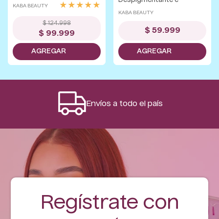
Despigmentante e
★
★
★
★
★
KABA BEAUTY
Iluminador Kaba 30 mL
KABA BEAUTY
$
124
.
998
$
59
.
999
$
99
.
999
Envíos a todo el país
Regístrate con