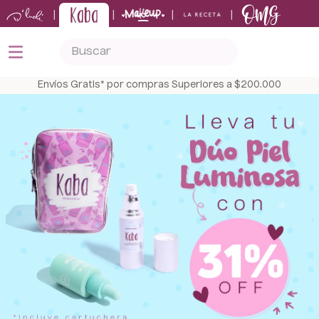
|
|
|
|
Buscar
TÉRMINOS MÁS BUSCADOS
Envíos Gratis* por compras Superiores a $200.000
1
.
kits
2
.
shampoo
3
.
bronceador
4
.
tónico
5
.
keratina