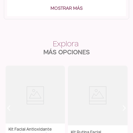
Beneficios clave del Sérum de Vitamina C
MOSTRAR MÁS
Aumenta el brillo y la luminosidad de la piel.
Propiedades anti-edad y reparadoras que mejoran la
apariencia de la piel.
Protege contra la polución, ayudando a mantener la piel
saludable.
MÁS OPCIONES
Antioxidante natural que combate los daños del sol y del
ambiente.
Reduce el tamaño de los poros, ideal para pieles grasas y
mixtas.
Mantiene la humedad de la piel, funcionando como
minimizador de poros.
Contiene ácido agárico, un astringente natural que
controla la secreción excesiva de grasa, hidratando y
suavizando la piel.
Kit Facial Antioxidante
Kit Rutina Facial
Crea una barrera protectora contra los daños