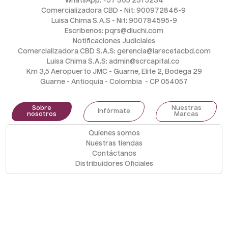
WhatsApp: +57 305 231 5234
Comercializadora CBD - Nit: 900972846-9 
Luisa Chima S.A.S - Nit: 900784595-9
Escribenos: pqrs@dluchi.com
Notificaciones Judiciales
Comercializadora CBD S.A.S: gerencia@larecetacbd.com
Luisa Chima S.A.S: admin@scrcapital.co 
Km 3,5 Aeropuerto JMC - Guarne, Elite 2, Bodega 29
Guarne - Antioquia - Colombia  - CP 054057
Sobre
Nuestras
Infórmate
nosotros
Marcas
Quíenes somos
Nuestras tiendas
Contáctanos
Distribuidores Oficiales
Medios de pago