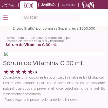
|
|
|
|
Buscar
TÉRMINOS MÁS BUSCADOS
Envíos Gratis* por compras Superiores a $200.000
1
.
kits
facial
limpieza y brotes en la piel
protección-brotes en la piel y manchas
2
.
shampoo
Sérum de Vitamina C 30 mL
3
.
bronceador
4
.
keratina
Sérum de Vitamina C 30 mL
5
.
tónico
★
★
★
★
★
(
1
)
¡Cuando de luminosidad se trata, un paso infaltable es la hidratación!
Sérum con vitamina C al 20% y ácido hialurónico. Antioxidante
natural que ayuda a prevenir el fotoenvejecimiento de la piel. Es
clínicamente demostrada.
*Puede llegarte la presentación anterior o la nueva.