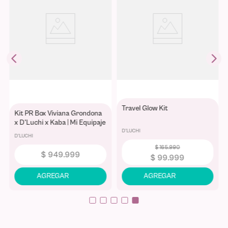
Travel Glow Kit
Kit PR Box Viviana Grondona
x D'Luchi x Kaba | Mi Equipaje
de Sueños con Maleta de
D'LUCHI
D'LUCHI
Viaje y Colección Completa
$
165
.
990
$
949
.
999
$
99
.
999