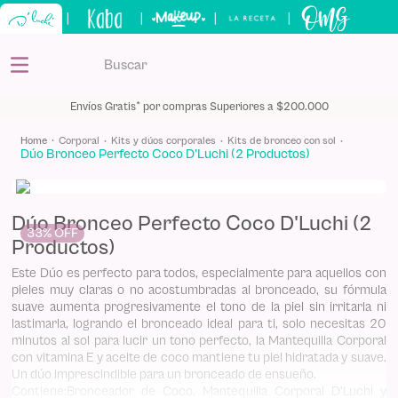
|
|
|
|
Buscar
TÉRMINOS MÁS BUSCADOS
Envíos Gratis* por compras Superiores a $200.000
1
.
kits
corporal
kits y dúos corporales
kits de bronceo con sol
Dúo Bronceo Perfecto Coco D'Luchi (2 Productos)
2
.
shampoo
3
.
bronceador
Dúo Bronceo Perfecto Coco D'Luchi (2
4
.
keratina
33%
Productos)
5
.
tónico
Este Dúo es perfecto para todos, especialmente para aquellos con
pieles muy claras o no acostumbradas al bronceado, su fórmula
suave aumenta progresivamente el tono de la piel sin irritarla ni
lastimarla, logrando el bronceado ideal para ti, solo necesitas 20
minutos al sol para lucir un tono perfecto, la Mantequilla Corporal
con vitamina E y aceite de coco mantiene tu piel hidratada y suave.
Un dúo imprescindible para un bronceado de ensueño.
Contiene:Bronceador de Coco, Mantequilla Corporal D'Luchi y