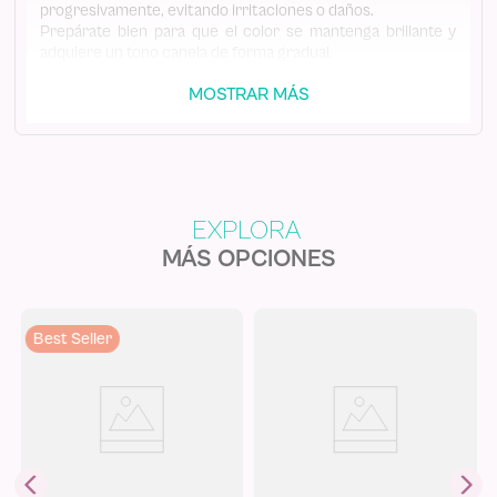
progresivamente, evitando irritaciones o daños.
Prepárate bien para que el color se mantenga brillante y
adquiere un tono canela de forma gradual.
Nuestra Mantequilla Corporal destaca el tono de tu
MOSTRAR MÁS
bronceado, dándote esa luz dorada que tanto deseas,
además de una piel superhidratada gracias a que contiene
vitamina E y aceite de coco para mejorar el aspecto de tu
piel.
MÁS OPCIONES
Best Seller