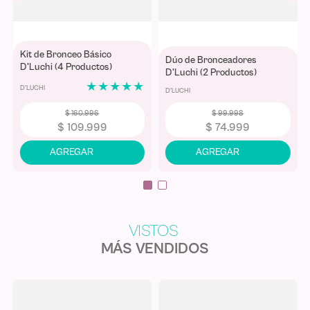
Kit de Bronceo Básico
Dúo de Bronceadores
D'Luchi (4 Productos)
D'Luchi (2 Productos)
★
★
★
★
★
D'LUCHI
D'LUCHI
$
160
.
996
$
99
.
998
$
109
.
999
$
74
.
999
MÁS VENDIDOS