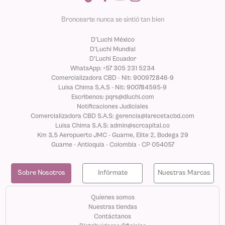
Broncearte nunca se sintió tan bien
D'Luchi México
D'Luchi Mundial
D'Luchi Ecuador
WhatsApp: +57 305 231 5234
Comercializadora CBD - Nit: 900972846-9
Luisa Chima S.A.S - Nit: 900784595-9
Escribenos: pqrs@dluchi.com
Notificaciones Judiciales
Comercializadora CBD S.A.S: gerencia@larecetacbd.com
Luisa Chima S.A.S: admin@scrcapital.co
Km 3,5 Aeropuerto JMC - Guarne, Elite 2, Bodega 29
Guarne - Antioquia - Colombia - CP 054057
Sobre Nosotros
Infórmate
Nuestras Marcas
Quíenes somos
Nuestras tiendas
Contáctanos