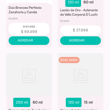
120 ml
60 ml
Dúo Bronceo Perfecto
Loción de Oro - Aclarante
Zanahoria y Canela
de Vello Corporal D'Luchi
D'Luchi (2 Productos)
D'LUCHI
Full Size
D'LUCHI
$
104
.
998
$
27
.
999
$
69
.
999
Best Seller
250 ml
60 ml
120 ml
15 ml