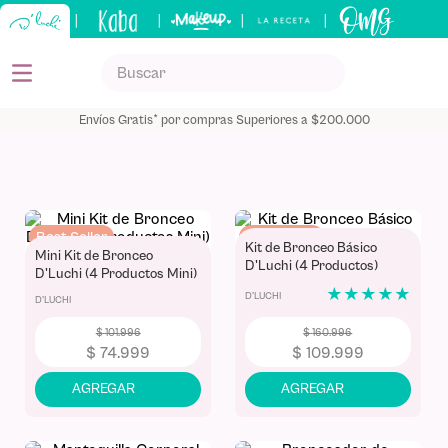
|
|
|
|
Buscar
TÉRMINOS MÁS BUSCADOS
Envíos Gratis* por compras Superiores a $200.000
1
.
kits
2
.
shampoo
3
.
bronceador
Best Seller
Best Seller
4
.
keratina
Kit de Bronceo Básico
Mini Kit de Bronceo
-
26 %
-
32 %
D'Luchi (4 Productos)
D'Luchi (4 Productos Mini)
5
.
tónico
★
★
★
★
★
D'LUCHI
D'LUCHI
$
101
.
996
$
160
.
996
$
74
.
999
$
109
.
999