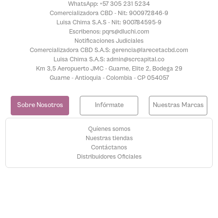
WhatsApp: +57 305 231 5234
Comercializadora CBD - Nit: 900972846-9
Luisa Chima S.A.S - Nit: 900784595-9
Escribenos: pqrs@dluchi.com
Notificaciones Judiciales
Comercializadora CBD S.A.S: gerencia@larecetacbd.com
Luisa Chima S.A.S: admin@scrcapital.co
Km 3,5 Aeropuerto JMC - Guarne, Elite 2, Bodega 29
Guarne - Antioquia - Colombia - CP 054057
Sobre Nosotros
Infórmate
Nuestras Marcas
Quíenes somos
Nuestras tiendas
Contáctanos
Distribuidores Oficiales
Medios de pago