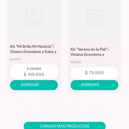
Kit "Mi Brillo Mi Historia" |
Kit "Verano en la Piel" |
Viviana Grondona x Kaba y
Viviana Grondona x
D'Luchi: Bronceador, Brillo
D'LUCHI
D'Luchi: Bronceador y
Labial y Cosmetiquera -
D'LUCHI
Cosmetiquera - Edición
Edición Limitada
$
229
.
998
Limitada
$
79
.
999
$
199
.
999