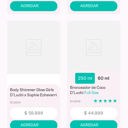
250 ml
60 ml
Bronceador de Coco
Body Shimmer Glow Girls
D'Luchi
Full Size
D'Luchi x Sophie Echeverri
| Hidratante Nacarado
★
★
★
★
★
D'LUCHI
D'LUCHI
Destellos Multicolores y
Ácido Hialurónico
$
59
.
999
$
44
.
999