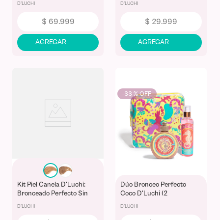
D'LUCHI
D'LUCHI
$
69
.
999
$
29
.
999
-
33 %
Kit Piel Canela D'Luchi:
Dúo Bronceo Perfecto
Bronceado Perfecto Sin
Coco D'Luchi (2
Sol, Tono Uniforme y Glow
Productos)
D'LUCHI
D'LUCHI
Natural