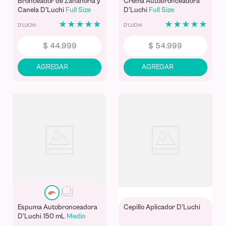
Bronceador de Zanahoria y
Crema Autobronceadora
Canela D'Luchi
Full Size
D'Luchi
Full Size
★
★
★
★
★
★
★
★
★
★
D'LUCHI
D'LUCHI
$
44
.
999
$
54
.
999
Espuma Autobronceadora
Cepillo Aplicador D'Luchi
D'Luchi 150 mL
Medio