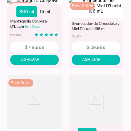
Best Seller
Best Seller
300 ml
15 ml
Mantequilla Corporal
Bronceador de Chocolate y
D'Luchi
Full Size
Miel D'Luchi 196 mL
★
★
★
★
★
D'LUCHI
D'LUCHI
$
49
.
999
$
59
.
999
Best Seller