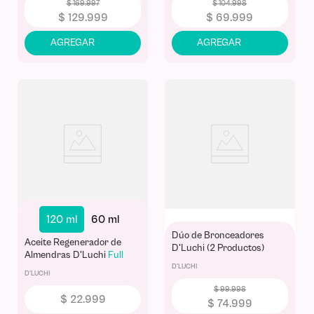
$
169
.
997
$
104
.
998
$
129
.
999
$
69
.
999
120 ml
60 ml
Dúo de Bronceadores
Aceite Regenerador de
D'Luchi (2 Productos)
Almendras D'Luchi
Full
Size
D'LUCHI
D'LUCHI
$
99
.
998
$
22
.
999
$
74
.
999