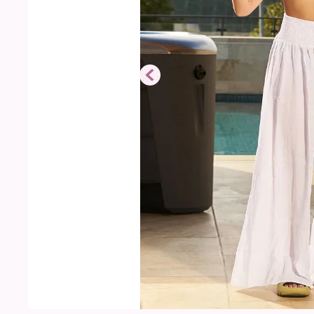
Vestido de Baño
Bikini Nido de Abeja
$
79
.
999