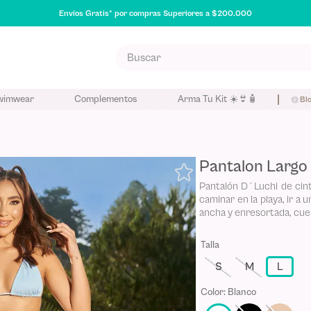
Envíos Gratis* por compras Superiores a $200.000
Buscar
S MÁS BUSCADOS
wimwear
Complementos
Arma Tu Kit ☀️👙🧴
Bl
poo
eador
Pantalon Largo
na
Pantalón D´Luchi de cint
caminar en la playa, ir a 
ancha y enresortada, cuen
Talla
S
M
L
Color
:
Blanco