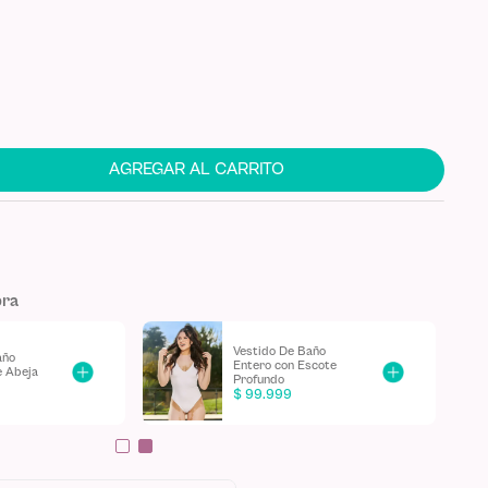
9
AGREGAR AL CARRITO
pra
eo
Vestido de Baño Top
i (4
Triangulo Ajustable
$
59
.
999
160
.
996