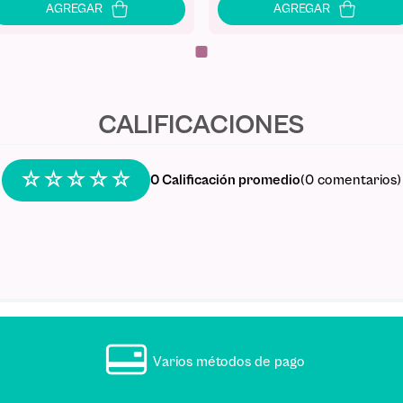
☆
☆
☆
☆
☆
0 Calificación promedio
(0 comentarios)
Varios métodos de pago