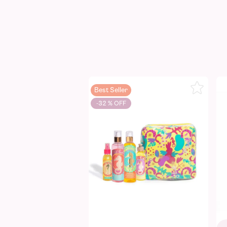
Best Seller
-
32 %