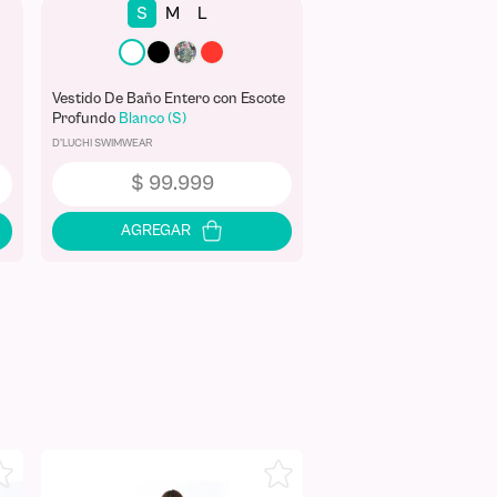
S
M
L
Vestido De Baño Entero con Escote
Profundo
Blanco (S)
D'LUCHI SWIMWEAR
$
99
.
999