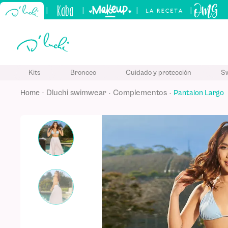
|
|
|
|
TÉRMINO
Kits
Bronceo
Cuidado y protección
S
1
.
kits
dluchi swimwear
complementos
Pantalon Largo
2
.
sham
3
.
bronc
4
.
kerati
5
.
tónico