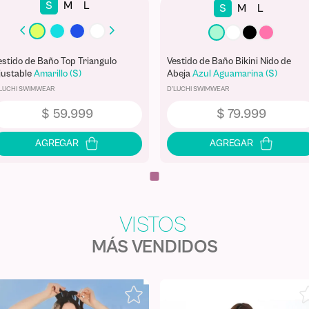
S
M
L
S
M
L
estido de Baño Top Triangulo
Vestido de Baño Bikini Nido de
justable
Amarillo (S)
Abeja
Azul Aguamarina (S)
'LUCHI SWIMWEAR
D'LUCHI SWIMWEAR
$
59
.
999
$
79
.
999
MÁS VENDIDOS