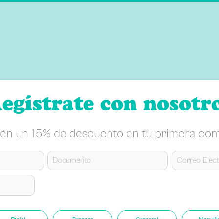
llas
egístrate con nosotr
én un 15% de descuento en tu primera co
Facial
Bronceo
Corporal
Maquill