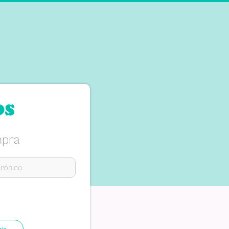
os
mpra
aje