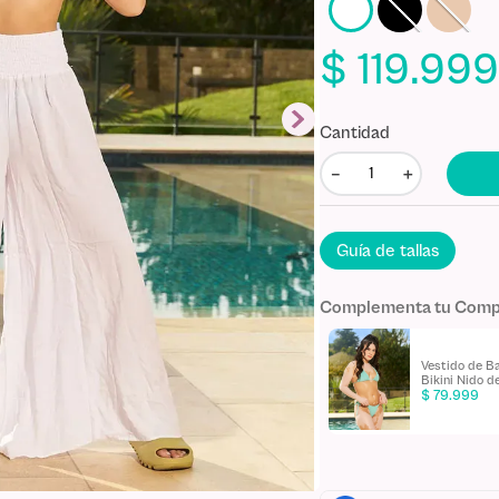
$
119
.
99
Cantidad
－
＋
Guía de tallas
Complementa tu Com
Vestido De Baño
Kit de Bronc
Entero con Escote
Básico D'Luch
Profundo
Productos)
$
99
.
999
$
109
.
999
$