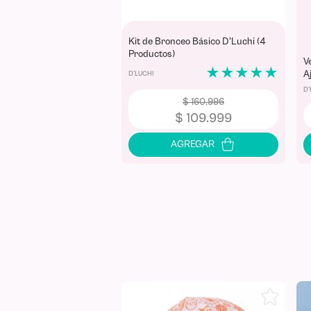
Kit de Bronceo Básico D'Luchi (4
Productos)
V
★
★
★
★
★
A
D'LUCHI
D
$
160
.
996
$
109
.
999