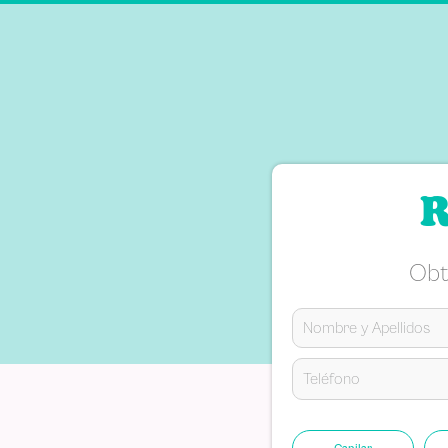
Califica el producto de 1 a 5 estre
★
★
★
★
★
Tu nombre
Dirección de email
R
Escribe un comentario
Obt
ENVIAR COMENTARIO
Capilar