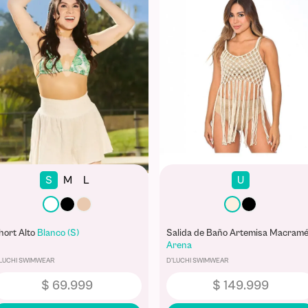
S
M
L
U
hort Alto
Blanco (S)
Salida de Baño Artemisa Macram
Arena
'LUCHI SWIMWEAR
D'LUCHI SWIMWEAR
$
69
.
999
$
149
.
999