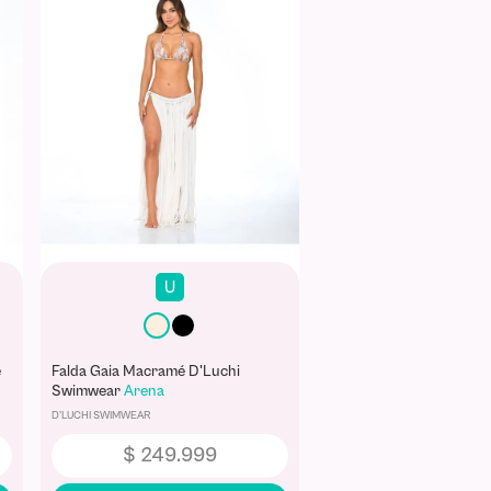
U
é
Falda Gaia Macramé D'Luchi
Swimwear
Arena
D'LUCHI SWIMWEAR
$
249
.
999