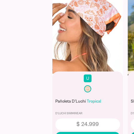
U
Pañoleta D'Luchi
Tropical
S
D'LUCHI SWIMWEAR
D
$
24
.
999