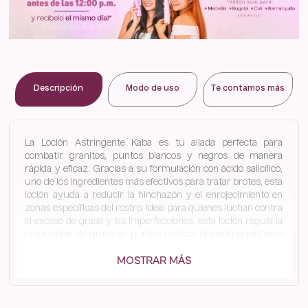
Descripción
Modo de uso
Te contamos más
La Loción Astringente Kaba es tu aliada perfecta para
combatir granitos, puntos blancos y negros de manera
rápida y eficaz. Gracias a su formulación con ácido salicílico,
uno de los ingredientes más efectivos para tratar brotes, esta
loción ayuda a reducir la hinchazón y el enrojecimiento en
zonas específicas del rostro. Ideal para quienes luchan contra
el exceso de grasa y las imperfecciones, esta loción regula la
producción de grasa en puntos críticos, dejando la piel más
limpia y libre de impurezas.
MOSTRAR MÁS
Beneficios clave de la Loción Astringente Kaba
Manejo eficaz y rápido para los granitos, eliminando
imperfecciones en pocos días.