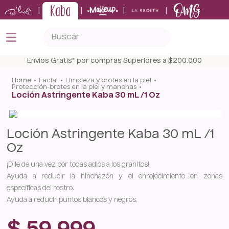
|
|
|
|
Buscar
TÉRMINOS MÁS BUSCADOS
Envíos Gratis* por compras Superiores a $200.000
1
.
kits
facial
limpieza y brotes en la piel
protección-brotes en la piel y manchas
2
.
shampoo
Loción Astringente Kaba 30 mL /1 Oz
3
.
keratina
4
.
tónico
Loción Astringente Kaba 30 mL /1
5
.
bronceador
Oz
¡Dile de una vez por todas adiós a los granitos!
Ayuda a reducir la hinchazón y el enrojecimiento en zonas
específicas del rostro.
Ayuda a reducir puntos blancos y negros.