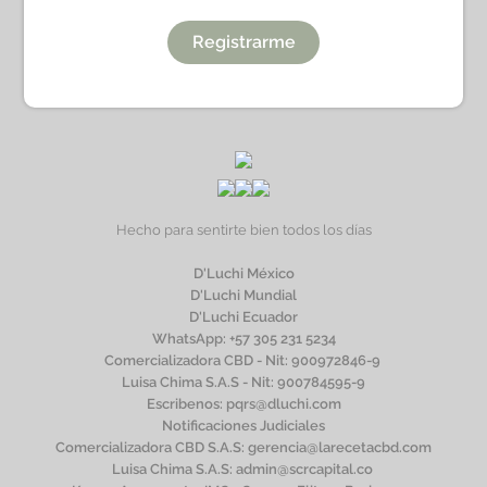
Registrarme
Hecho para sentirte bien todos los días
D'Luchi México
D'Luchi Mundial
D'Luchi Ecuador
WhatsApp: +57 305 231 5234
Comercializadora CBD - Nit: 900972846-9 
Luisa Chima S.A.S - Nit: 900784595-9
Escribenos: pqrs@dluchi.com
Notificaciones Judiciales
Comercializadora CBD S.A.S: gerencia@larecetacbd.com
Luisa Chima S.A.S: admin@scrcapital.co 