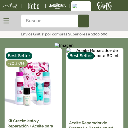
|
|
|
|
Buscar
TÉRMINOS MÁS BUSCADOS
Envíos Gratis* por compras Superiores a $200.000
1
.
kits
2
.
shampoo
Best Seller
Best Seller
3
.
bronceador
-
22 %
4
.
keratina
5
.
tónico
Kit Crecimiento y
Aceite Reparador de
Reparación + Aceite para