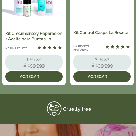
Kit Control Caspa La Receta
Kit Crecimiento y Reparación
+ Aceite para Puntas La
Receta
LA RECETA
★
★
★
★
★
★
★
★
★
★
KABA BEAUTY
NATURAL
$
204
.
996
$
179
.
997
$
159
.
999
$
139
.
999
Cruelty free