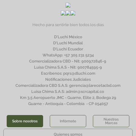
Hecho para sentirte bien todos los días
D'Luchi México
D'Luchi Mundial
D'Luchi Ecuador
WhatsApp: +57 305 231 5234
Comercializadora CBD - Nit: 900972846-9 
Luisa Chima S.A.S - Nit: 900784595-9
Escribenos: pqrs@dluchi.com
Notificaciones Judiciales
Comercializadora CBD S.A.S: gerencia@larecetacbd.com
Luisa Chima S.A.S: admin@scrcapital.co 
Km 3,5 Aeropuerto JMC - Guarne, Elite 2, Bodega 29
Guarne - Antioquia - Colombia  - CP 054057
Nuestras
Sobre nosotros
Infórmate
Marcas
Quíenes somos