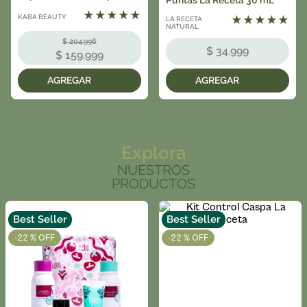
Puntas La Receta 30 mL
Puntas La Receta
★
★
★
★
★
KABA BEAUTY
LA RECETA
★
★
★
★
★
NATURAL
$
204
.
996
$
34
.
999
$
159
.
999
Explora
NUESTROS
PRODUCTOS
Best Seller
Best Seller
-
22 %
-
22 %