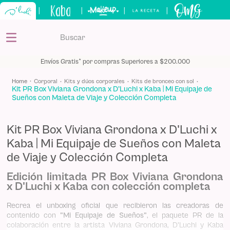
|
|
|
|
Buscar
TÉRMINOS MÁS BUSCADOS
Envíos Gratis* por compras Superiores a $200.000
1
.
kits
corporal
kits y dúos corporales
kits de bronceo con sol
Kit PR Box Viviana Grondona x D'Luchi x Kaba | Mi Equipaje de
2
.
shampoo
Sueños con Maleta de Viaje y Colección Completa
3
.
bronceador
4
.
keratina
Kit PR Box Viviana Grondona x D'Luchi x
Kaba | Mi Equipaje de Sueños con Maleta
5
.
tónico
de Viaje y Colección Completa
Edición limitada PR Box Viviana Grondona
x D'Luchi x Kaba con colección completa
Recrea el unboxing oficial que recibieron las creadoras de
contenido con
"Mi Equipaje de Sueños"
, el paquete PR de la
colaboración entre la artista Viviana Grondona, D'Luchi y Kaba