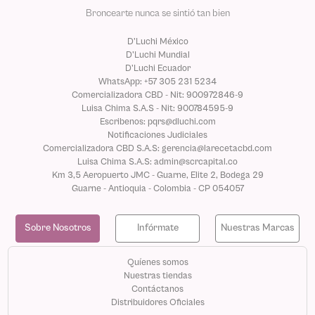
Broncearte nunca se sintió tan bien
D'Luchi México
D'Luchi Mundial
D'Luchi Ecuador
WhatsApp: +57 305 231 5234
Comercializadora CBD - Nit: 900972846-9
Luisa Chima S.A.S - Nit: 900784595-9
Escribenos: pqrs@dluchi.com
Notificaciones Judiciales
Comercializadora CBD S.A.S: gerencia@larecetacbd.com
Luisa Chima S.A.S: admin@scrcapital.co
Km 3,5 Aeropuerto JMC - Guarne, Elite 2, Bodega 29
Guarne - Antioquia - Colombia - CP 054057
Sobre Nosotros
Infórmate
Nuestras Marcas
Quíenes somos
Nuestras tiendas
Contáctanos
Distribuidores Oficiales