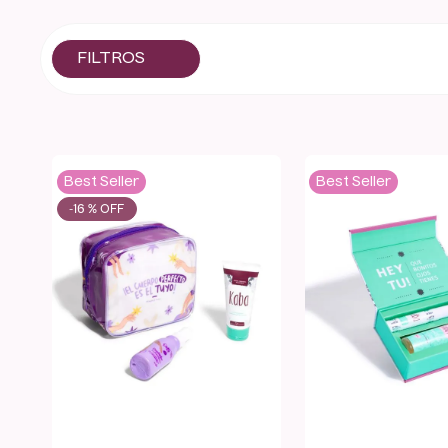
Best Seller
Best Seller
-
16 %