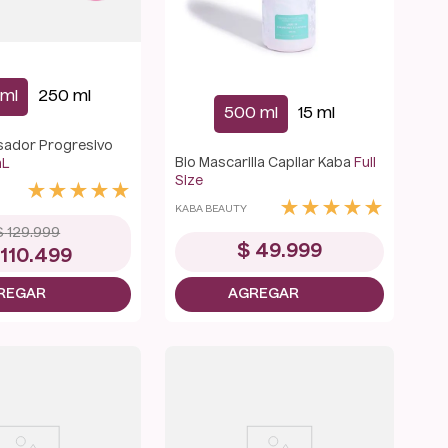
ml
250 ml
500 ml
15 ml
isador Progresivo
Bio Mascarilla Capilar Kaba
Full
mL
Size
★
★
★
★
★
★
★
★
★
★
KABA BEAUTY
$
129
.
999
$
49
.
999
110
.
499