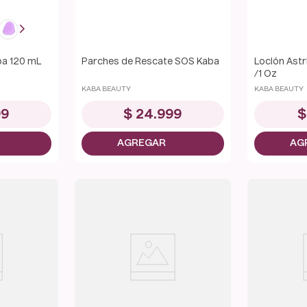
ba 120 mL
Parches de Rescate SOS Kaba
Loción Ast
/1 Oz
KABA BEAUTY
KABA BEAUTY
99
$
24
.
999
$