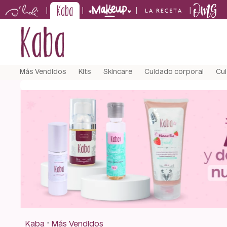
|
|
|
|
TÉRMINOS M
Más Vendidos
Kits
Skincare
Cuidado corporal
Cui
1
.
kits
2
.
shampoo
3
.
bronceado
4
.
keratina
5
.
tónico
Kaba
Más Vendidos