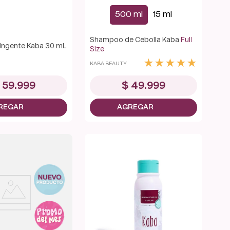
500 ml
15 ml
Shampoo de Cebolla Kaba
Full
ringente Kaba 30 mL
Size
★
★
★
★
★
KABA BEAUTY
59
.
999
$
49
.
999