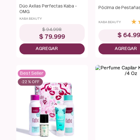
Dúo Axilas Perfectas Kaba -
Pócima de Pestaña
OMG
KABA BEAUTY
★
KABA BEAUTY
$
94
.
998
$
64
.
9
$
79
.
999
Best Seller
-
22 %