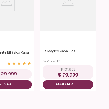
Kit Mágico Kaba Kids
ante Bifásico Kaba
KABA BEAUTY
★
★
★
★
★
$
101
.
998
29
.
999
$
79
.
999