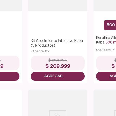
500 
Keratina Al
Kit Crecimiento Intensivo Kaba
Kaba
500 
(5 Productos)
KABA BEAUTY
KABA BEAUTY
8
$
264
.
995
99
$
209
.
999
$