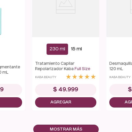
230 ml
15 ml
Tratamiento Capilar
Desmaquill
igmentante
Repolarizador Kaba
Full Size
120 mL
0 mL
★
★
★
★
★
KABA BEAUTY
KABA BEAUTY
99
$
49
.
999
$