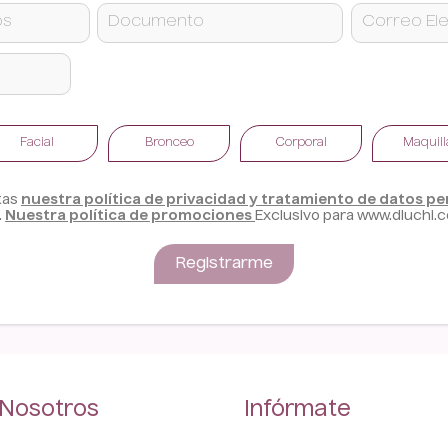
Facial
Bronceo
Corporal
Maquill
tas
nuestra política de privacidad y tratamiento de datos p
.
Nuestra política de promociones
Exclusivo para www.dluchi.
Registrarme
 Nosotros
Infórmate