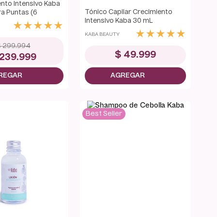
ento Intensivo Kaba
Tónico Capilar Crecimiento
ra Puntas (6
Intensivo Kaba 30 mL
)
★
★
★
★
★
★
★
★
★
★
KABA BEAUTY
$
299
.
994
$
49
.
999
239
.
999
Best Seller