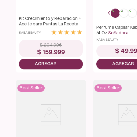
Kit Crecimiento y Reparación +
Aceite para Puntas La Receta
Perfume Capilar Ka
★
★
★
★
★
KABA BEAUTY
/4 Oz
Soñadora
KABA BEAUTY
$
204
.
996
$
49
.
9
$
159
.
999
Best Seller
Best Seller