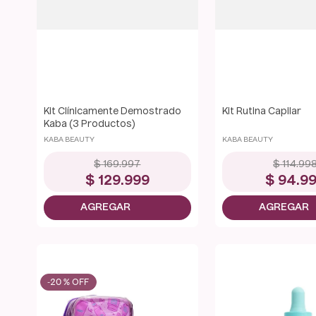
Kit Clínicamente Demostrado
Kit Rutina Capilar
Kaba (3 Productos)
KABA BEAUTY
KABA BEAUTY
$
169
.
997
$
114
.
99
$
129
.
999
$
94
.
9
-
20 %