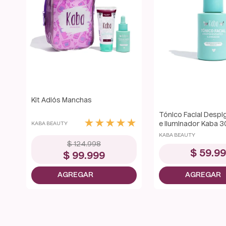
Kit Adiós Manchas
Tónico Facial Desp
★
★
★
★
★
KABA BEAUTY
e Iluminador Kaba 3
KABA BEAUTY
$
124
.
998
$
59
.
9
$
99
.
999