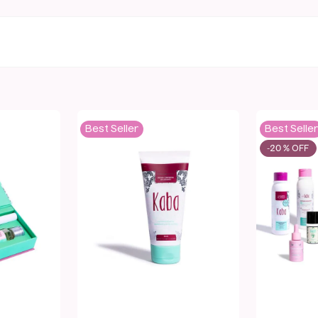
Best Seller
Best Seller
-
20 %