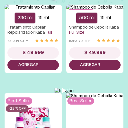
Best Seller
230 ml
15 ml
500 ml
15 ml
Tratamiento Capilar
Shampoo de Cebolla Kaba
Repolarizador Kaba
Full
Full Size
Size
★
★
★
★
★
★
★
★
★
★
KABA BEAUTY
KABA BEAUTY
$
49
.
999
$
49
.
999
Best Seller
Best Seller
-
22 %