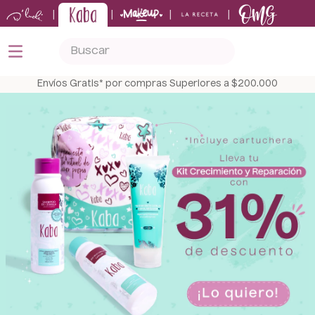
|
|
|
|
Buscar
TÉRMINOS MÁS BUSCADOS
Envíos Gratis* por compras Superiores a $200.000
1
.
kits
2
.
shampoo
3
.
bronceador
4
.
keratina
5
.
tónico