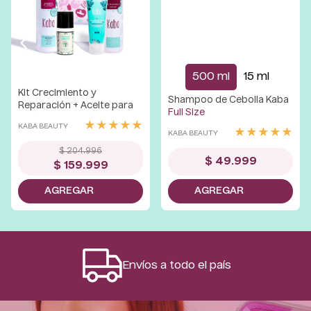
500 ml
15 ml
Kit Crecimiento y
Shampoo de Cebolla Kaba
Reparación + Aceite para
Full Size
Puntas La Receta
★
★
★
★
★
KABA BEAUTY
★
★
★
★
★
KABA BEAUTY
$
204
.
996
$
49
.
999
$
159
.
999
Envíos a todo el país