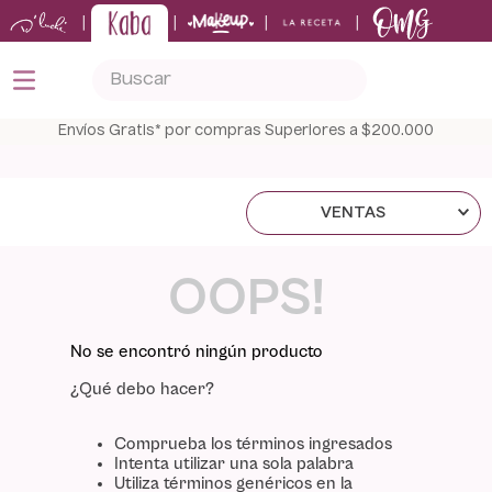
|
|
|
|
Buscar
TÉRMINOS MÁS BUSCADOS
Envíos Gratis* por compras Superiores a $200.000
1
.
kits
2
.
shampoo
VENTAS
3
.
bronceador
4
.
keratina
OOPS!
5
.
tónico
No se encontró ningún producto
¿Qué debo hacer?
Comprueba los términos ingresados
Intenta utilizar una sola palabra
Utiliza términos genéricos en la