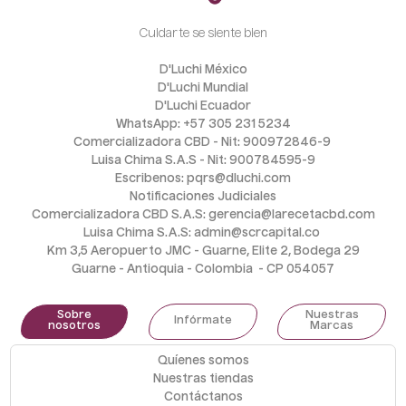
Cuidarte se siente bien
D'Luchi México
D'Luchi Mundial
D'Luchi Ecuador
WhatsApp: +57 305 231 5234
Comercializadora CBD - Nit: 900972846-9 
Luisa Chima S.A.S - Nit: 900784595-9
Escribenos: pqrs@dluchi.com
Notificaciones Judiciales
Comercializadora CBD S.A.S: gerencia@larecetacbd.com
Luisa Chima S.A.S: admin@scrcapital.co 
Km 3,5 Aeropuerto JMC - Guarne, Elite 2, Bodega 29
Guarne - Antioquia - Colombia  - CP 054057
Sobre
Nuestras
Infórmate
nosotros
Marcas
Quíenes somos
Nuestras tiendas
Contáctanos