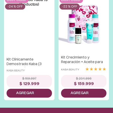
-
24 %
-
22 %
Kit Crecimiento y
Kit Clínicamente
Reparación + Aceite para
Demostrado Kaba (3
Puntas La Receta
Productos)
★
★
★
★
★
KABA BEAUTY
KABA BEAUTY
$
169
.
997
$
204
.
996
$
129
.
999
$
159
.
999