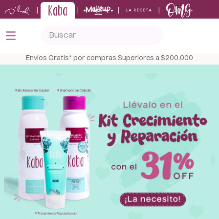
|
|
|
|
Buscar
TÉRMINOS MÁS BUSCADOS
Envíos Gratis* por compras Superiores a $200.000
1
.
kits
2
.
shampoo
3
.
bronceador
4
.
keratina
5
.
tónico