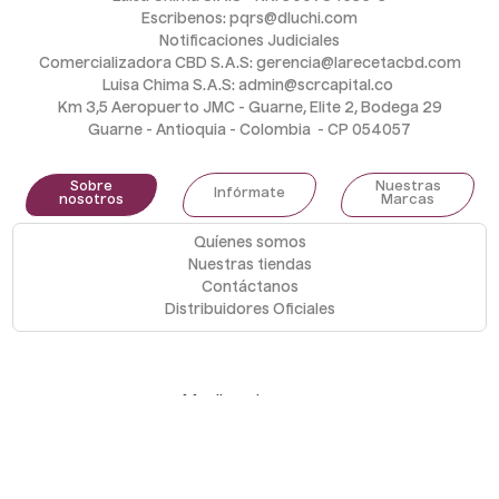
Escribenos: pqrs@dluchi.com
Notificaciones Judiciales
Comercializadora CBD S.A.S: gerencia@larecetacbd.com
Luisa Chima S.A.S: admin@scrcapital.co 
Km 3,5 Aeropuerto JMC - Guarne, Elite 2, Bodega 29
Guarne - Antioquia - Colombia  - CP 054057
Sobre
Nuestras
Infórmate
nosotros
Marcas
Quíenes somos
Nuestras tiendas
Contáctanos
Distribuidores Oficiales
Medios de pago
Todos los derechos reservados. COPYRIGHT ©, Desarrollado por