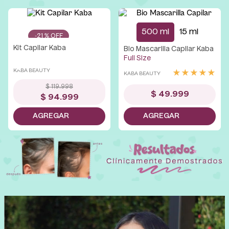
500 ml
15 ml
-
21 %
Kit Capilar Kaba
Bio Mascarilla Capilar Kaba
Full Size
KABA BEAUTY
★
★
★
★
★
KABA BEAUTY
$
119
.
998
$
49
.
999
$
94
.
999