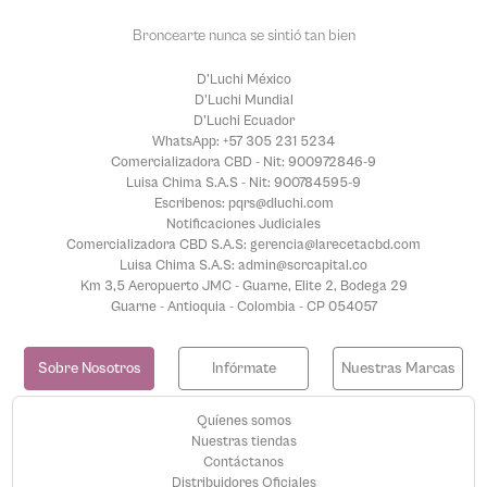
Broncearte nunca se sintió tan bien
D'Luchi México
D'Luchi Mundial
D'Luchi Ecuador
WhatsApp: +57 305 231 5234
Comercializadora CBD - Nit: 900972846-9
Luisa Chima S.A.S - Nit: 900784595-9
Escribenos: pqrs@dluchi.com
Notificaciones Judiciales
Comercializadora CBD S.A.S: gerencia@larecetacbd.com
Luisa Chima S.A.S: admin@scrcapital.co
Km 3,5 Aeropuerto JMC - Guarne, Elite 2, Bodega 29
Guarne - Antioquia - Colombia - CP 054057
Sobre Nosotros
Infórmate
Nuestras Marcas
Quíenes somos
Nuestras tiendas
Contáctanos
Distribuidores Oficiales