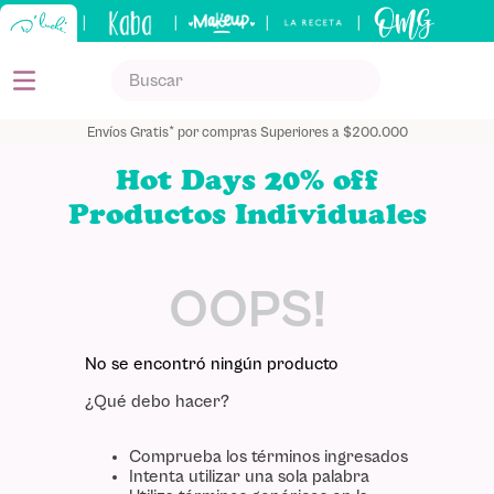
|
|
|
|
Buscar
TÉRMINOS MÁS BUSCADOS
Envíos Gratis* por compras Superiores a $200.000
1
.
kits
Hot Days 20% off
2
.
shampoo
Productos Individuales
3
.
keratina
4
.
tónico
OOPS!
5
.
bronceador
No se encontró ningún producto
¿Qué debo hacer?
Comprueba los términos ingresados
Intenta utilizar una sola palabra