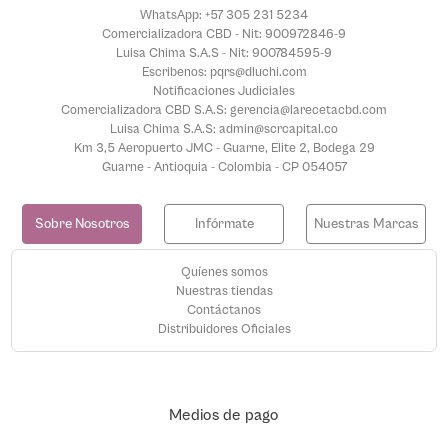
WhatsApp: +57 305 231 5234
Comercializadora CBD - Nit: 900972846-9
Luisa Chima S.A.S - Nit: 900784595-9
Escribenos: pqrs@dluchi.com
Notificaciones Judiciales
Comercializadora CBD S.A.S: gerencia@larecetacbd.com
Luisa Chima S.A.S: admin@scrcapital.co
Km 3,5 Aeropuerto JMC - Guarne, Elite 2, Bodega 29
Guarne - Antioquia - Colombia - CP 054057
Sobre Nosotros
Infórmate
Nuestras Marcas
Quíenes somos
Nuestras tiendas
Contáctanos
Distribuidores Oficiales
Medios de pago