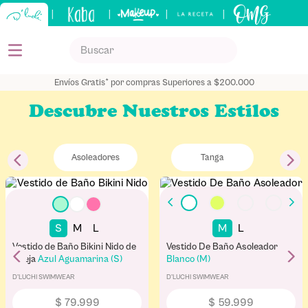
|
|
|
|
Buscar
TÉRMINOS MÁS BUSCADOS
Envíos Gratis* por compras Superiores a $200.000
1
.
kits
Descubre Nuestros Estilos
2
.
shampoo
3
.
bronceador
Asoleadores
Tanga
4
.
keratina
5
.
tónico
S
M
L
M
L
Vestido de Baño Bikini Nido de
Vestido De Baño Asoleador
Abeja
Azul Aguamarina (S)
Blanco (M)
D'LUCHI SWIMWEAR
D'LUCHI SWIMWEAR
$
79
.
999
$
59
.
999