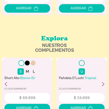
Explora
NUESTROS
COMPLEMENTOS
S
M
L
U
Short Alto
Blanco (S)
Pañoleta D'Luchi
Tropical
D'LUCHI SWIMWEAR
D'LUCHI SWIMWEAR
$
69
.
999
$
24
.
999