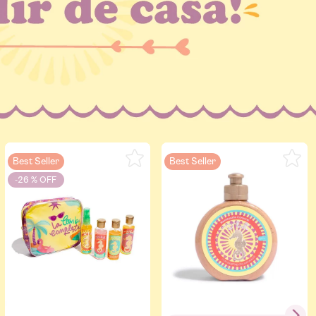
Best Seller
Best Seller
-
26 %