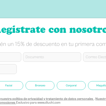
egístrate con nosotr
én un 15% de descuento en tu primera co
Facial
Bronceo
Corporal
Maquill
s
nuestra política de privacidad y tratamiento de datos personales
.
Nuestra
promociones
Exclusivo para www.dluchi.com