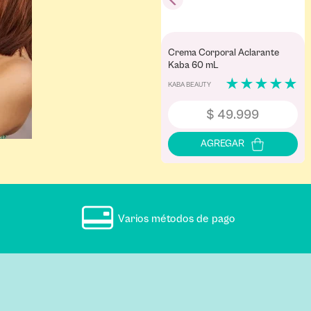
Crema Corporal Aclarante
Kaba 60 mL
★
★
★
★
★
KABA BEAUTY
$
49
.
999
Varios métodos de pago