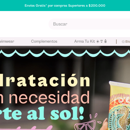
Envíos Gratis* por compras Superiores a $200.000
Buscar
S MÁS BUSCADOS
wimwear
Complementos
Arma Tu Kit ☀️👙🧴
Bl
poo
eador
na