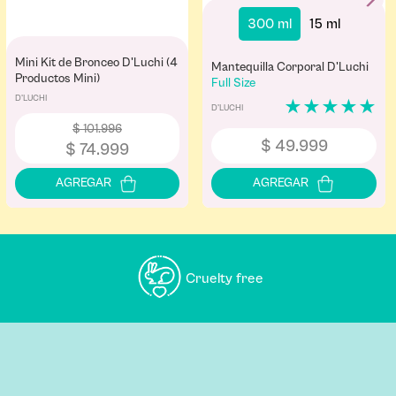
300 ml
15 ml
Mini Kit de Bronceo D'Luchi (4
Mantequilla Corporal D'Luchi
Productos Mini)
Full Size
D'LUCHI
★
★
★
★
★
D'LUCHI
$
101
.
996
$
49
.
999
$
74
.
999
Cruelty free