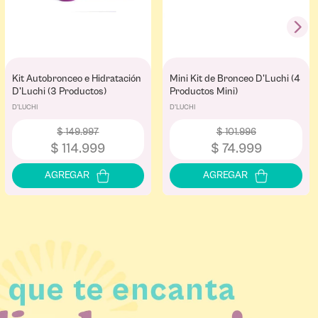
Kit Autobronceo e Hidratación
Mini Kit de Bronceo D'Luchi (4
D'Luchi (3 Productos)
Productos Mini)
D'LUCHI
D'LUCHI
$
149
.
997
$
101
.
996
$
114
.
999
$
74
.
999