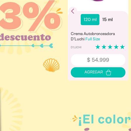
120 ml
15 ml
Crema Autobronceadora
D'Luchi
Full Size
★
★
★
★
★
D'LUCHI
$
54
.
999