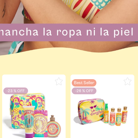
Best Seller
-
23 %
-
26 %