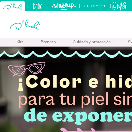
|
|
|
|
TÉRMINO
Kits
Bronceo
Cuidado y protección
S
1
.
kits
2
.
sham
3
.
bronc
4
.
kerati
5
.
tónico