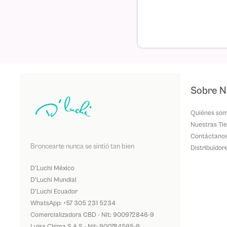
Sobre N
Quiénes so
Nuestras Ti
Contáctano
Broncearte nunca se sintió tan bien
Distribuidor
D'Luchi México
D'Luchi Mundial
D'Luchi Ecuador
WhatsApp: +57 305 231 5234
Comercializadora CBD - Nit: 900972846-9
Luisa Chima S.A.S - Nit: 900784595-9