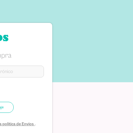
os
mpra
aje
 política de Envios
.