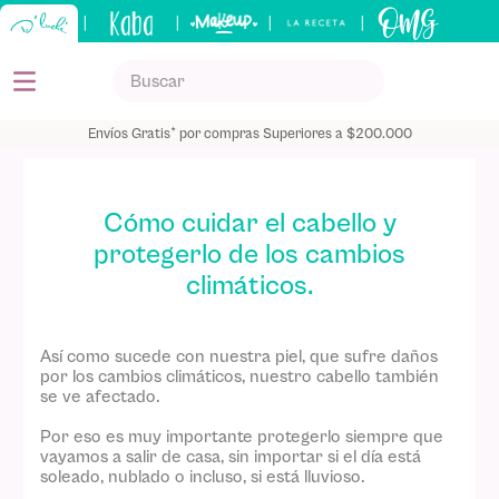
|
|
|
|
Buscar
TÉRMINOS MÁS BUSCADOS
Envíos Gratis* por compras Superiores a $200.000
1
.
kits
2
.
shampoo
Cómo cuidar el cabello y
3
.
bronceador
protegerlo de los cambios
4
.
keratina
climáticos.
5
.
tónico
Así como sucede con nuestra piel, que sufre daños
por los cambios climáticos, nuestro cabello también
se ve afectado.
Por eso es muy importante protegerlo siempre que
vayamos a salir de casa, sin importar si el día está
soleado, nublado o incluso, si está lluvioso.