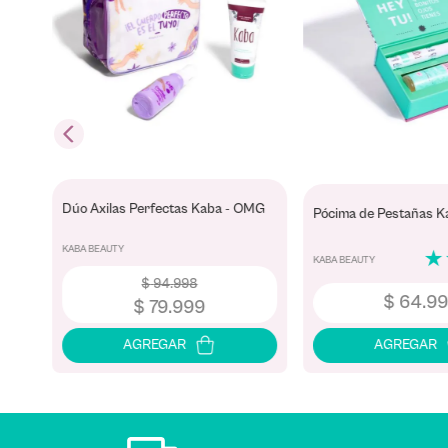
Dúo Axilas Perfectas Kaba - OMG
Pócima de Pestañas K
KABA BEAUTY
★
KABA BEAUTY
$
94
.
998
$
64
.
99
$
79
.
999