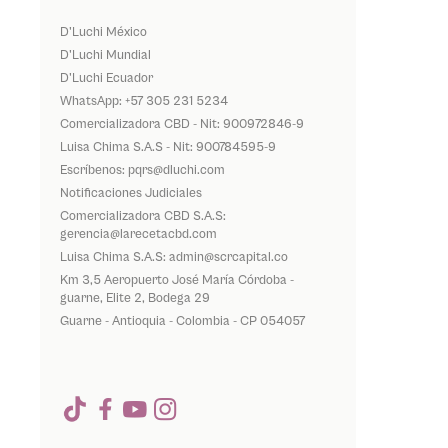
D'Luchi México
D'Luchi Mundial
D'Luchi Ecuador
WhatsApp: +57 305 231 5234
Comercializadora CBD - Nit: 900972846-9
Luisa Chima S.A.S - Nit: 900784595-9
Escríbenos: pqrs@dluchi.com
Notificaciones Judiciales
Comercializadora CBD S.A.S:
gerencia@larecetacbd.com
Luisa Chima S.A.S: admin@scrcapital.co
Km 3,5 Aeropuerto José María Córdoba -
guarne, Elite 2, Bodega 29
Guarne - Antioquia - Colombia - CP 054057