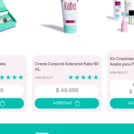
Kit Crecimien
aba
Crema Corporal Aclarante Kaba 60
Aceite para 
mL
KABA BEAUTY
★
★
★
★
★
★
★
★
★
KABA BEAUTY
9
$
49
.
999
$