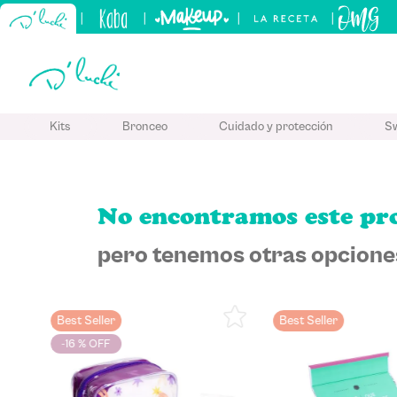
|
|
|
|
TÉRMINO
Kits
Bronceo
Cuidado y protección
S
1
.
kits
2
.
sham
3
.
kerati
No encontramos este pr
4
.
tónico
pero tenemos otras opciones
5
.
bronc
Best Seller
Best Seller
-
16 %