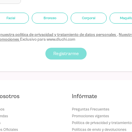
Facial
Bronceo
Corporal
Maquill
s
nuestra política de privacidad y tratamiento de datos personales
.
Nuestra
promociones
Exclusivo para www.dluchi.com
Registrarme
osotros
Infórmate
mos
Preguntas Frecuentes
endas
Promociones vigentes
s
Política de privacidad y tratamiento
es Oficiales
Políticas de envio y devoluciones