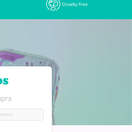
Cruelty free
os
mpra