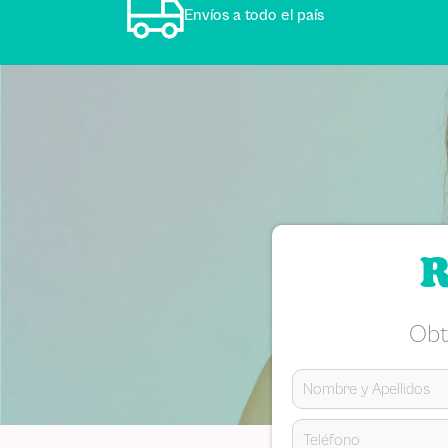
Envíos a todo el país
R
Obt