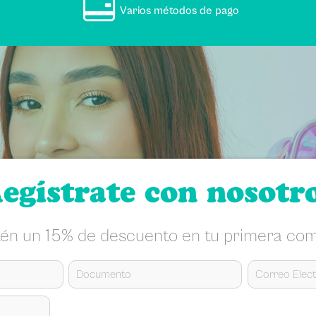
Varios métodos de pago
egístrate con nosotr
én un 15% de descuento en tu primera co