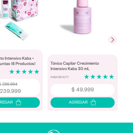
to Intensivo Kaba +
Tónico Capilar Crecimiento
Puntas (6 Productos)
Intensivo Kaba 30 mL
★
★
★
★
★
★
★
★
★
★
KABA BEAUTY
$
299
.
994
$
49
.
999
239
.
999