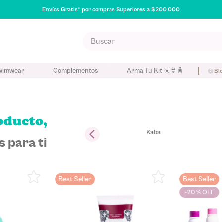
Envíos Gratis* por compras Superiores a $200.000
Buscar
S MÁS BUSCADOS
wimwear
Complementos
Arma Tu Kit ☀️👙🧴
Bl
poo
na
oducto,
Kaba
 para ti
eador
Best Seller
Best Seller
-
20 %