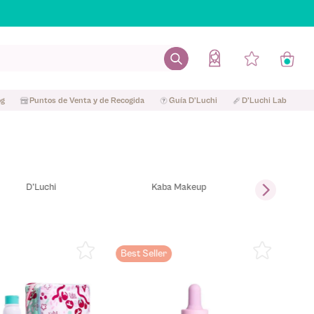
og
Puntos de Venta y de Recogida
Guía D'Luchi
D'Luchi Lab
D'Luchi
Kaba Makeup
Best Seller