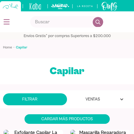
|
|
|
|
Buscar
TÉRMINOS MÁS BUSCADOS
Envíos Gratis* por compras Superiores a $200.000
1
.
kits
capilar
2
.
shampoo
3
.
bronceador
Capilar
4
.
tónico
5
.
keratina
VENTAS
FILTRAR