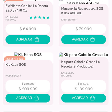
Best Seller
Exfoliante Capilar La Receta
Mascarilla Reparadora SOS
220 g /7,76 Oz
Kaba 450 mL
LA RECETA
★
★
★
★
★
NATURAL
KABA BEAUTY
$
64
.
999
$
79
.
999
Best Seller
Kit para Cabello Graso La
Kit Kaba SOS
-
19 %
-
24 %
Receta (3 Productos)
LA RECETA
KABA BEAUTY
NATURAL
$
259
.
997
$
184
.
997
$
209
.
999
$
139
.
999