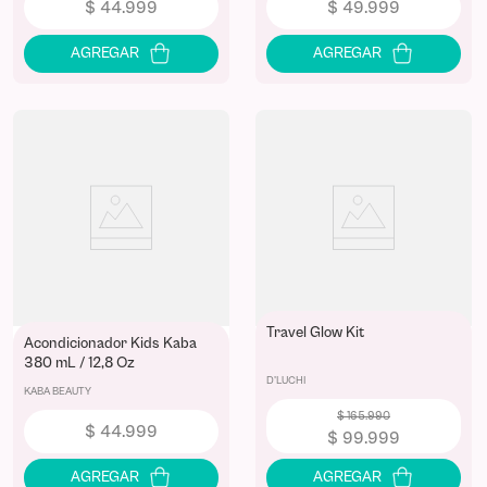
$
44
.
999
$
49
.
999
Travel Glow Kit
Acondicionador Kids Kaba
380 mL / 12,8 Oz
D'LUCHI
KABA BEAUTY
$
165
.
990
$
44
.
999
$
99
.
999