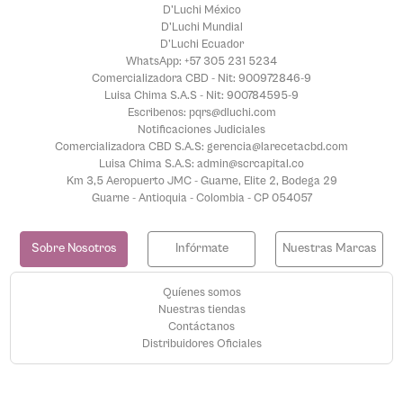
D'Luchi México
D'Luchi Mundial
D'Luchi Ecuador
WhatsApp: +57 305 231 5234
Comercializadora CBD - Nit: 900972846-9
Luisa Chima S.A.S - Nit: 900784595-9
Escribenos: pqrs@dluchi.com
Notificaciones Judiciales
Comercializadora CBD S.A.S: gerencia@larecetacbd.com
Luisa Chima S.A.S: admin@scrcapital.co
Km 3,5 Aeropuerto JMC - Guarne, Elite 2, Bodega 29
Guarne - Antioquia - Colombia - CP 054057
Sobre Nosotros
Infórmate
Nuestras Marcas
Quíenes somos
Nuestras tiendas
Contáctanos
Distribuidores Oficiales