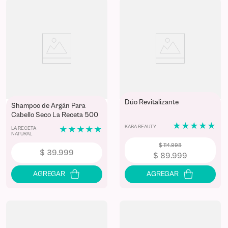
Dúo Revitalizante
Shampoo de Argán Para
Cabello Seco La Receta 500
mL
★
★
★
★
★
KABA BEAUTY
LA RECETA
★
★
★
★
★
NATURAL
$
114
.
998
$
39
.
999
$
89
.
999