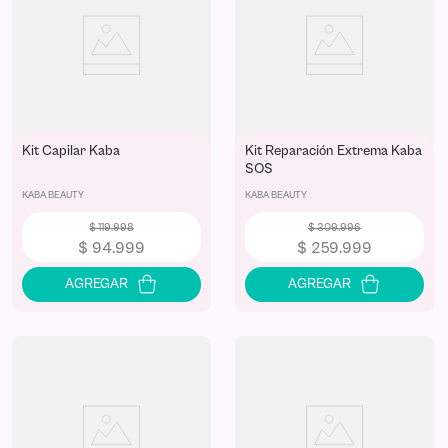
Kit Capilar Kaba
Kit Reparación Extrema Kaba
SOS
KABA BEAUTY
KABA BEAUTY
$
119
.
998
$
309
.
996
$
94
.
999
$
259
.
999