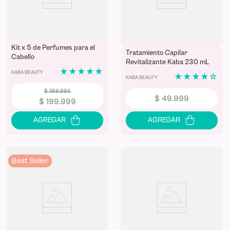
Kit x 5 de Perfumes para el
Tratamiento Capilar
Cabello
Revitalizante Kaba 230 mL
★
★
★
★
★
KABA BEAUTY
★
★
★
★
☆
KABA BEAUTY
$
269
.
995
$
49
.
999
$
199
.
999
Best Seller