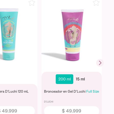
0 ml
15 ml
250 ml
60 ml
ronceadora D'Luchi
Bronceador de Coco D'Luchi
Full
Gel
Size
★
★
★
★
★
★
★
★
★
★
D'LUCHI
D'LU
$
54
.
999
$
44
.
999