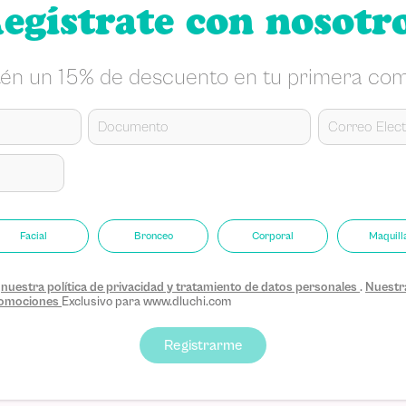
egístrate con nosotr
én un 15% de descuento en tu primera co
Facial
Bronceo
Corporal
Maquill
s
nuestra política de privacidad y tratamiento de datos personales
.
Nuestra
promociones
Exclusivo para www.dluchi.com
Registrarme