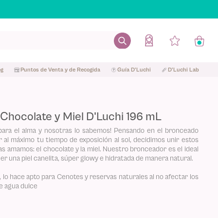
og
Puntos de Venta y de Recogida
Guía D'Luchi
D'Luchi Lab
Chocolate y Miel D'Luchi 196 mL
 para el alma y nosotras lo sabemos! Pensando en el bronceado
 al máximo tu tiempo de exposición al sol, decidimos unir estos
s amamos: el chocolate y la miel. Nuestro bronceador es el ideal
ner una piel canelita, súper glowy e hidratada de manera natural.
, lo hace apto para Cenotes y reservas naturales al no afectar los
e agua dulce
9