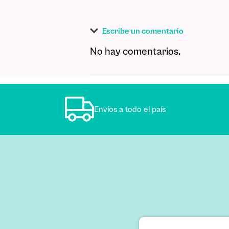
Escribe un comentario
No hay comentarios.
Agregar comentario
Título
Envíos a todo el país
Califica el producto de 1 a 5 estre
★
★
★
★
★
Tu nombre
Dirección de email