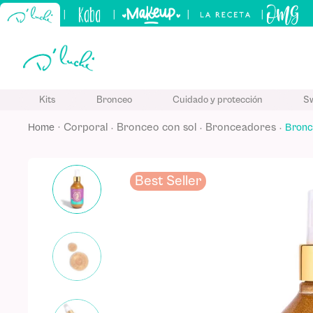
|
|
|
|
TÉRMINO
Kits
Bronceo
Cuidado y protección
S
1
.
kits
corporal
bronceo con sol
bronceadores
Bronc
2
.
sham
3
.
bronc
Best Seller
4
.
kerati
5
.
tónico