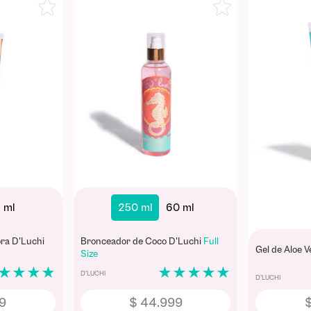
Best Seller
Best Seller
0 ml
300 ml
15 ml
12
ria y Canela
Mantequilla Corporal D'Luchi
Full
Crema Autob
Size
Full Size
★
★
★
★
★
★
★
★
★
D'LUCHI
D'LUCHI
9
$
49
.
999