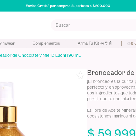
Envíos Gratis* por compras Superiores a $200.000
Buscar
S MÁS BUSCADOS
wimwear
Complementos
Arma Tu Kit ☀️👙🧴
Bl
eador de Chocolate y Miel D'Luchi 196 mL
poo
eador
Bronceador de 
na
¡El bronceo es la curita
perfecto y en aprovechar
dos ingredientes que toda
para ti que te encanta te
Es libre de Aceite Mineral
ecosistemas marinos ni d
$
59
.
99