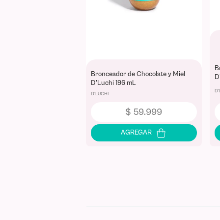
B
Bronceador de Chocolate y Miel
D
D'Luchi 196 mL
D'
D'LUCHI
$
59
.
999