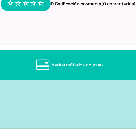
☆
☆
☆
☆
☆
0 Calificación promedio
(0 comentarios)
Varios métodos de pago
llas