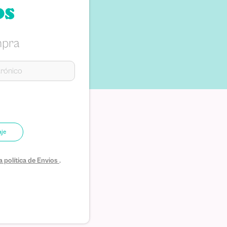
os
mpra
aje
 política de Envios
.