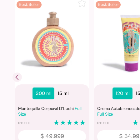
250 ml
6
Bronceador de Zanaho
Size
Exfoliante Corporal D'Luchi 60 g
D'Luchi
Full Size
★
D'LUCHI
D'LUCHI
$
39
.
999
$
44
.
99