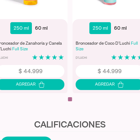
250 ml
60 ml
250 ml
60 ml
ronceador de Zanahoria y Canela
Bronceador de Coco D'Luchi
Full
'Luchi
Full Size
Size
★
★
★
★
★
★
★
★
★
LUCHI
D'LUCHI
$
44
.
999
$
44
.
999