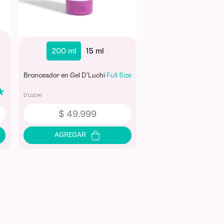
200 ml
15 ml
Bronceador en Gel D'Luchi
Full Size
★
D'LUCHI
$
49
.
999