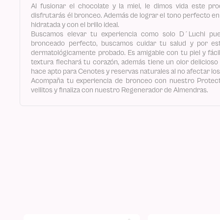
Al fusionar el chocolate y la miel, le dimos vida este p
disfrutarás él bronceo. Además de lograr el tono perfecto e
hidratada y con el brillo ideal.
Buscamos elevar tu experiencia como solo D´Luchi pue
bronceado perfecto, buscamos cuidar tu salud y por e
dermatológicamente probado. Es amigable con tu piel y fáci
textura flechará tu corazón, además tiene un olor delicioso 
hace apto para Cenotes y reservas naturales al no afectar lo
Acompaña tu experiencia de bronceo con nuestro Protecto
vellitos y finaliza con nuestro Regenerador de Almendras.