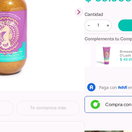
Cantidad
－
＋
Complementa tu Com
Bronceador de
Mantequilla 
Zanahoria y Canela
D'Luchi
D'Luchi
$
49
.
999
$
44
.
999
Compra co
Te contamos más