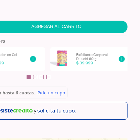
AGREGAR AL CARRITO
pra
Crema
Corporal
Autobronceadora
D'Luchi
$
54
.
999
n
y
solicita tu cupo.