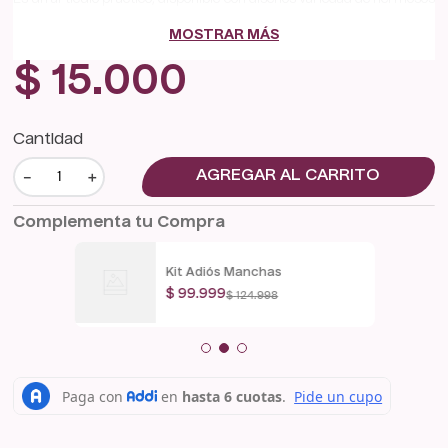
que estamos seguras que amarás. Cuenta con un cierre de
MOSTRAR MÁS
cremallera 100% nylon y un tirador de metal para mayor durabilidad.
Dimensiones: 17 cm x 18 cm x 7 cm.
$
15
.
000
Cantidad
－
＋
AGREGAR AL CARRITO
Complementa tu Compra
Kit Adiós Manchas
$
99
.
999
$
124
.
998