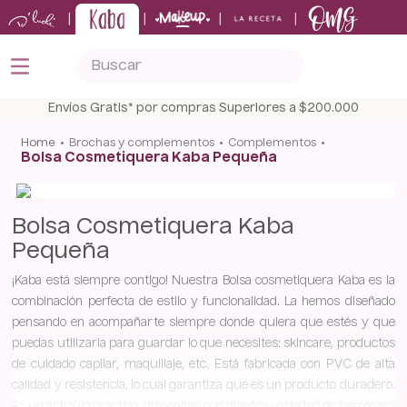
|
|
|
|
Buscar
TÉRMINOS MÁS BUSCADOS
Envíos Gratis* por compras Superiores a $200.000
1
.
kits
brochas y complementos
complementos
Bolsa Cosmetiquera Kaba Pequeña
2
.
shampoo
3
.
bronceador
Bolsa Cosmetiquera Kaba
4
.
keratina
Pequeña
5
.
tónico
¡Kaba está siempre contigo! Nuestra Bolsa cosmetiquera Kaba es la
combinación perfecta de estilo y funcionalidad. La hemos diseñado
pensando en acompañarte siempre donde quiera que estés y que
puedas utilizarla para guardar lo que necesites: skincare, productos
de cuidado capilar, maquillaje, etc. Está fabricada con PVC de alta
calidad y resistencia, lo cual garantiza que es un producto duradero.
Es un artículo práctico, disponible con diseños variedad de hermosos