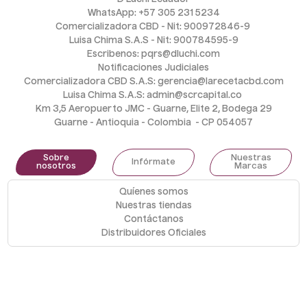
WhatsApp: +57 305 231 5234
Comercializadora CBD - Nit: 900972846-9 
Luisa Chima S.A.S - Nit: 900784595-9
Escribenos: pqrs@dluchi.com
Notificaciones Judiciales
Comercializadora CBD S.A.S: gerencia@larecetacbd.com
Luisa Chima S.A.S: admin@scrcapital.co 
Km 3,5 Aeropuerto JMC - Guarne, Elite 2, Bodega 29
Guarne - Antioquia - Colombia  - CP 054057
Sobre
Nuestras
Infórmate
nosotros
Marcas
Quíenes somos
Nuestras tiendas
Contáctanos
Distribuidores Oficiales
Medios de pago