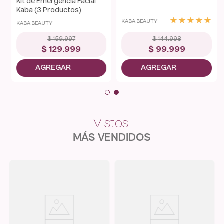
Kit de Emergencia Facial
Kaba (3 Productos)
★
★
★
★
★
KABA BEAUTY
KABA BEAUTY
$
159
.
997
$
144
.
998
$
129
.
999
$
99
.
999
MÁS VENDIDOS