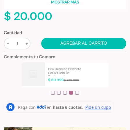
tirador de metal para mayor durabilidad. Dimensiones: 20 cm x 19
MOSTRAR MÁS
cm x 6 cm.
*La cartuchera puede variar su diseño según disponibilidad
$
20
.
000
Cantidad
－
＋
AGREGAR AL CARRITO
Complementa tu Compra
Dúo Bronceo Perfecto
Gel D'Luchi (2
Productos)
$
69
.
999
$
109
.
998