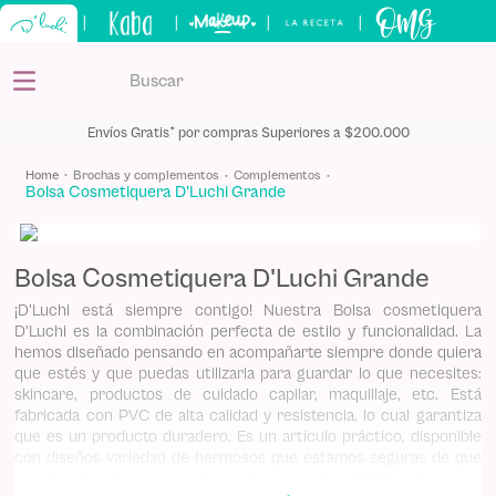
|
|
|
|
Buscar
TÉRMINOS MÁS BUSCADOS
Envíos Gratis* por compras Superiores a $200.000
1
.
kits
brochas y complementos
complementos
Bolsa Cosmetiquera D'Luchi Grande
2
.
shampoo
3
.
bronceador
Bolsa Cosmetiquera D'Luchi Grande
4
.
keratina
¡D'Luchi está siempre contigo! Nuestra Bolsa cosmetiquera
5
.
tónico
D'Luchi es la combinación perfecta de estilo y funcionalidad. La
hemos diseñado pensando en acompañarte siempre donde quiera
que estés y que puedas utilizarla para guardar lo que necesites:
skincare, productos de cuidado capilar, maquillaje, etc. Está
fabricada con PVC de alta calidad y resistencia, lo cual garantiza
que es un producto duradero. Es un artículo práctico, disponible
con diseños variedad de hermosos que estamos seguras de que
amarás. Cuenta con un cierre de cremallera 100% nylon y un